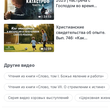
2025 | «Встреча с
Господом во время
катастроф» (часть II) |
Наступают великие
1:34:53
бедствия. Кто может
Христианские
обрести Божье
свидетельства об опыте.
спасение?
Вып. 746: «Как
относиться к интересам
и увлечениям своего
50:59
ребенка»
Другие видео
Чтения из книги «Слово, том I. Божье явление и работа»
Чтения из книги «Слово, том VII. О стремлении к истине»
Серия видео хоровых выступлений
«Церковная жизнь