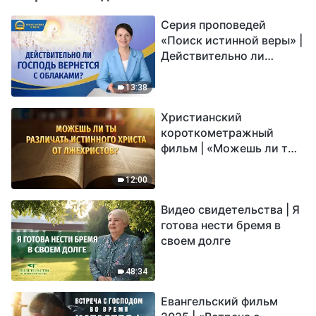
Серия проповедей
«Поиск истинной веры» |
Действительно ли
Господь вернется с
облаками?
13:38
Христианский
короткометражный
фильм | «Можешь ли ты
различать истинного
Христа от лжехристов?»
12:00
Видео свидетельства | Я
готова нести бремя в
своем долге
48:34
Евангельский фильм