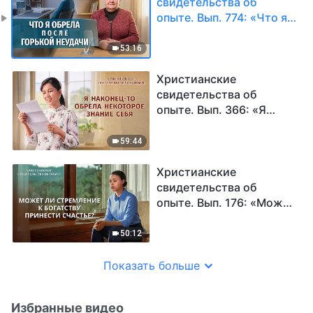
свидетельства об
опыте. Вып. 774: «Что я
обрела после горькой
неудачи»
53:16
Христианские
свидетельства об
опыте. Вып. 366: «Я
наконец-то обрела
некоторое знание себя»
59:44
Христианские
свидетельства об
опыте. Вып. 176: «Может
ли стремление к
богатству принести
50:12
счастье?»
Показать больше
Избранные видео