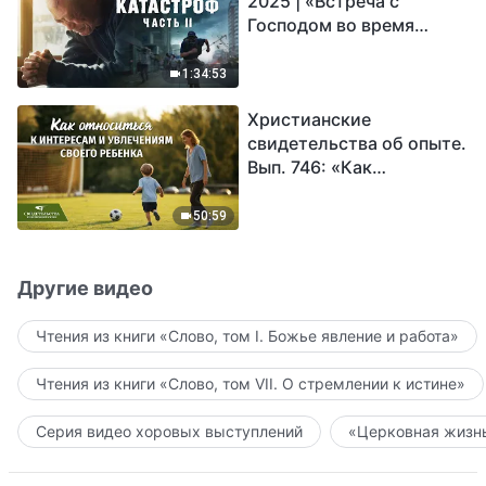
2025 | «Встреча с
Господом во время
катастроф» (часть II) |
Наступают великие
1:34:53
бедствия. Кто может
Христианские
обрести Божье
свидетельства об опыте.
спасение?
Вып. 746: «Как
относиться к интересам
и увлечениям своего
50:59
ребенка»
Другие видео
Чтения из книги «Слово, том I. Божье явление и работа»
Чтения из книги «Слово, том VII. О стремлении к истине»
Серия видео хоровых выступлений
«Церковная жизнь