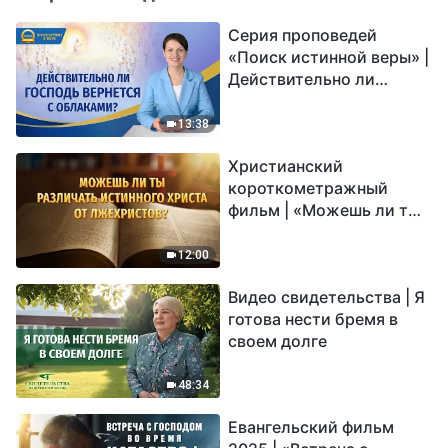
Серия проповедей
«Поиск истинной веры» |
Действительно ли
Господь вернется с
облаками?
13:38
Христианский
короткометражный
фильм | «Можешь ли ты
различать истинного
Христа от лжехристов?»
12:00
Видео свидетельства | Я
готова нести бремя в
своем долге
48:34
Евангельский фильм