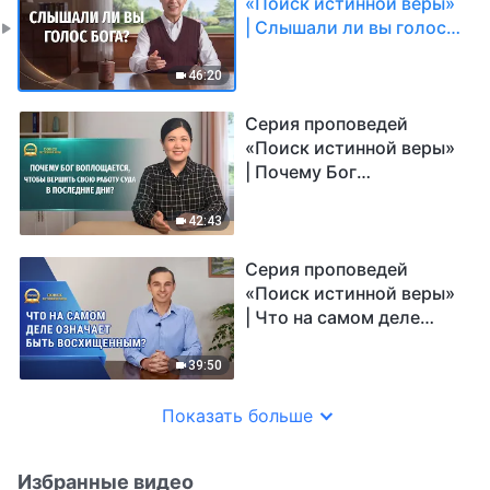
«Поиск истинной веры»
| Слышали ли вы голос
Бога?
46:20
Серия проповедей
«Поиск истинной веры»
| Почему Бог
воплощается, чтобы
вершить Свою работу
42:43
суда в последние дни?
Серия проповедей
«Поиск истинной веры»
| Что на самом деле
означает быть
восхищенным?
39:50
Показать больше
Избранные видео