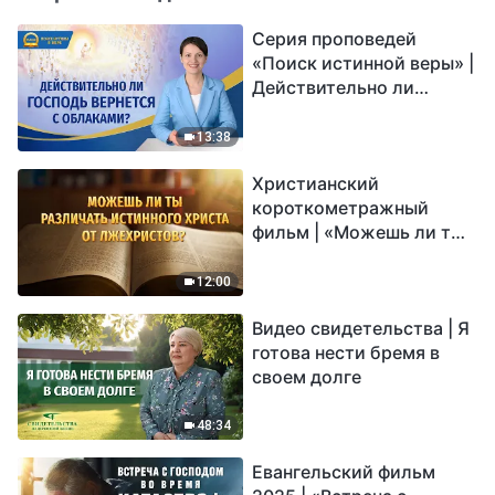
Серия проповедей
«Поиск истинной веры» |
Действительно ли
Господь вернется с
облаками?
13:38
Христианский
короткометражный
фильм | «Можешь ли ты
различать истинного
Христа от лжехристов?»
12:00
Видео свидетельства | Я
готова нести бремя в
своем долге
48:34
Евангельский фильм