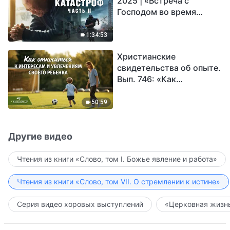
2025 | «Встреча с
Господом во время
катастроф» (часть II) |
Наступают великие
1:34:53
бедствия. Кто может
Христианские
обрести Божье
свидетельства об опыте.
спасение?
Вып. 746: «Как
относиться к интересам
и увлечениям своего
50:59
ребенка»
Другие видео
Чтения из книги «Слово, том I. Божье явление и работа»
Чтения из книги «Слово, том VII. О стремлении к истине»
Серия видео хоровых выступлений
«Церковная жизнь