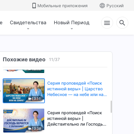
самом деле означают
Мобильные приложения
Русский
13:51
слова: «Верующий в Сына
имеет жизнь вечную»?
е
Свидетельства
Новый Период
Серия проповедей «Поиск
истинной веры» | Правда ли
можно войти в Царство
13:13
Небесное, придерживаясь
Библии?
Серия проповедей «Поиск
Похожие видео
истинной веры» | Горе тем,
11
/
37
кто лишь ждет, когда
10:17
Господь сойдет с облаками
Серия проповедей «Поиск
истинной веры» | Царство
Небесное — на небе или на
13:11
земле?
Серия проповедей «Поиск
истинной веры» |
Действительно ли Господь
13:38
вернется с облаками?