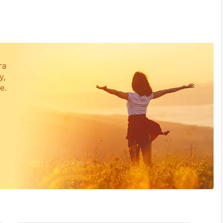
га
у,
е.