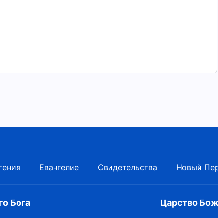
тения
Евангелие
Свидетельства
Новый Пе
о Бога
Царство Бож