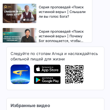
Серия проповедей «Поиск
истинной веры» | Слышали
ли вы голос Бога?
46:20
Серия проповедей «Поиск
истинной веры» | Почему
Бог воплощается, чтобы
42:43
вершить Свою работу суда
в последние дни?
Следуйте по стопам Агнца и наслаждайтесь
Серия проповедей «Поиск
обильной пищей для жизни
истинной веры» | Что на
самом деле означает быть
39:50
восхищенным?
Серия проповедей «Поиск
истинной веры» | Почему
Богу необходимо
49:49
осуществить три этапа
работы для спасения
человечества?
Серия проповедей «Поиск
Избранные видео
истинной веры» | Умение