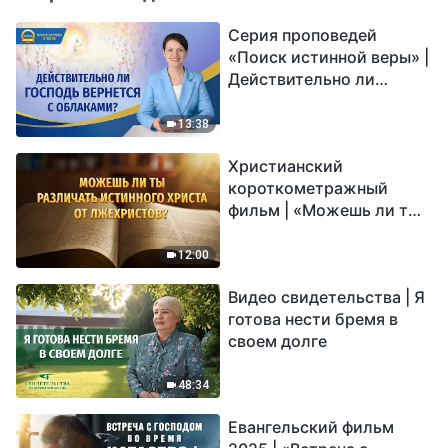
Серия проповедей
«Поиск истинной веры» |
Действительно ли
Господь вернется с
облаками?
13:38
Христианский
короткометражный
фильм | «Можешь ли ты
различать истинного
Христа от лжехристов?»
12:00
Видео свидетельства | Я
готова нести бремя в
своем долге
48:34
Евангельский фильм