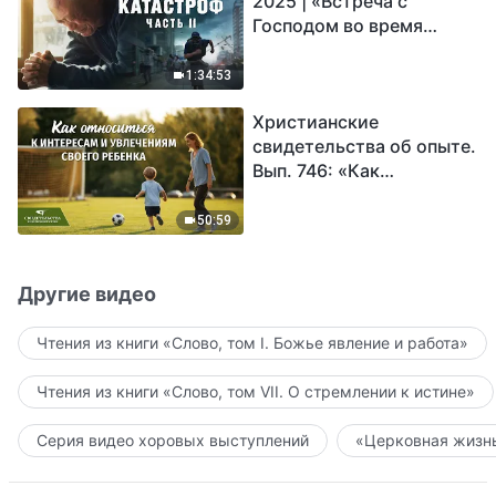
2025 | «Встреча с
Господом во время
катастроф» (часть II) |
Наступают великие
1:34:53
бедствия. Кто может
Христианские
обрести Божье
свидетельства об опыте.
спасение?
Вып. 746: «Как
относиться к интересам
и увлечениям своего
50:59
ребенка»
Другие видео
Чтения из книги «Слово, том I. Божье явление и работа»
Чтения из книги «Слово, том VII. О стремлении к истине»
Серия видео хоровых выступлений
«Церковная жизнь