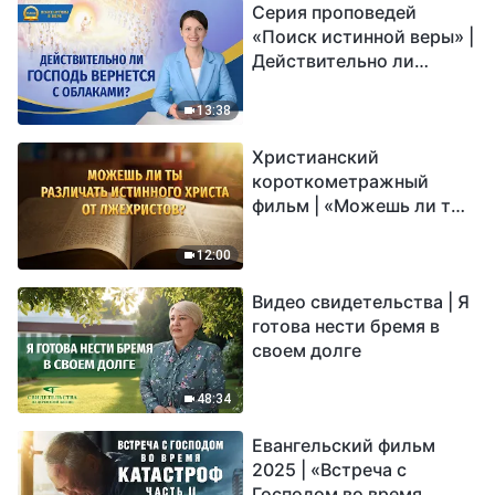
Серия проповедей
«Поиск истинной веры» |
Действительно ли
Господь вернется с
облаками?
13:38
Христианский
короткометражный
фильм | «Можешь ли ты
различать истинного
Христа от лжехристов?»
12:00
Видео свидетельства | Я
готова нести бремя в
своем долге
48:34
Евангельский фильм
2025 | «Встреча с
Господом во время