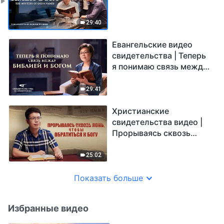
29:40
Евангельские видео
свидетельства | Теперь
я понимаю связь между
Библией и Богом
29:41
Христианские
свидетельства видео |
Прорываясь сквозь
ложь, чтобы обратиться
к Богу
25:02
Показать больше
Избранные видео