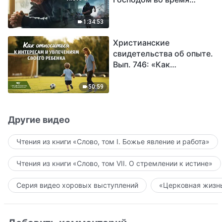
катастроф» (часть II) |
Наступают великие
1:34:53
бедствия. Кто может
Христианские
обрести Божье
свидетельства об опыте.
спасение?
Вып. 746: «Как
относиться к интересам
и увлечениям своего
50:59
ребенка»
Другие видео
Чтения из книги «Слово, том I. Божье явление и работа»
Чтения из книги «Слово, том VII. О стремлении к истине»
Серия видео хоровых выступлений
«Церковная жизнь