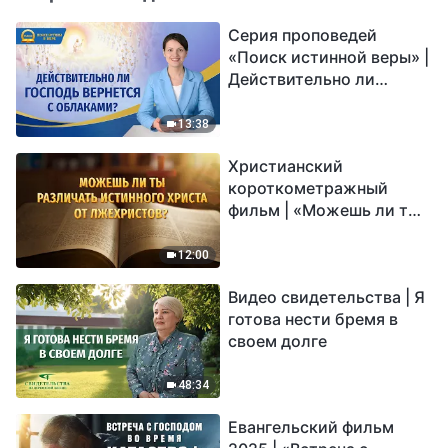
Серия проповедей
«Поиск истинной веры» |
Действительно ли
Господь вернется с
облаками?
13:38
Христианский
короткометражный
фильм | «Можешь ли ты
различать истинного
Христа от лжехристов?»
12:00
Видео свидетельства | Я
готова нести бремя в
своем долге
48:34
Евангельский фильм