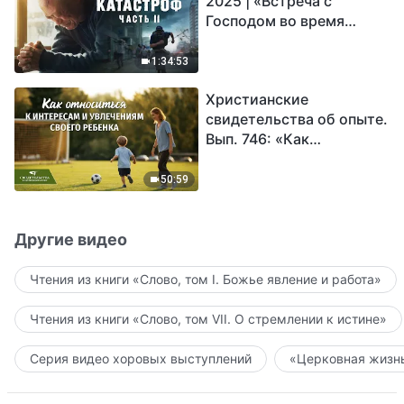
2025 | «Встреча с
Господом во время
катастроф» (часть II) |
Наступают великие
1:34:53
бедствия. Кто может
Христианские
обрести Божье
свидетельства об опыте.
спасение?
Вып. 746: «Как
относиться к интересам
и увлечениям своего
50:59
ребенка»
Другие видео
Чтения из книги «Слово, том I. Божье явление и работа»
Чтения из книги «Слово, том VII. О стремлении к истине»
Серия видео хоровых выступлений
«Церковная жизнь