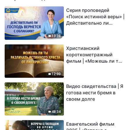
Серия проповедей
«Поиск истинной веры» |
Действительно ли
Господь вернется с
облаками?
13:38
Христианский
короткометражный
фильм | «Можешь ли ты
различать истинного
Христа от лжехристов?»
12:00
Видео свидетельства | Я
готова нести бремя в
своем долге
48:34
Евангельский фильм