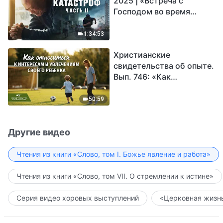
2025 | «Встреча с
Господом во время
катастроф» (часть II) |
Наступают великие
1:34:53
бедствия. Кто может
Христианские
обрести Божье
свидетельства об опыте.
спасение?
Вып. 746: «Как
относиться к интересам
и увлечениям своего
50:59
ребенка»
Другие видео
Чтения из книги «Слово, том I. Божье явление и работа»
Чтения из книги «Слово, том VII. О стремлении к истине»
Серия видео хоровых выступлений
«Церковная жизнь