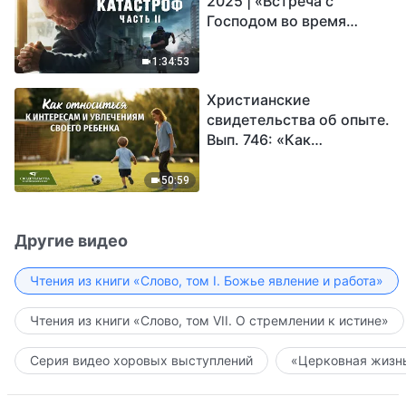
2025 | «Встреча с
Господом во время
катастроф» (часть II) |
Наступают великие
1:34:53
бедствия. Кто может
Христианские
обрести Божье
свидетельства об опыте.
спасение?
Вып. 746: «Как
относиться к интересам
и увлечениям своего
50:59
ребенка»
Другие видео
Чтения из книги «Слово, том I. Божье явление и работа»
Чтения из книги «Слово, том VII. О стремлении к истине»
Серия видео хоровых выступлений
«Церковная жизнь