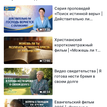
Серия проповедей
«Поиск истинной веры» |
Действительно ли
Господь вернется с
облаками?
13:38
Христианский
короткометражный
фильм | «Можешь ли ты
различать истинного
Христа от лжехристов?»
12:00
Видео свидетельства | Я
готова нести бремя в
своем долге
48:34
Евангельский фильм