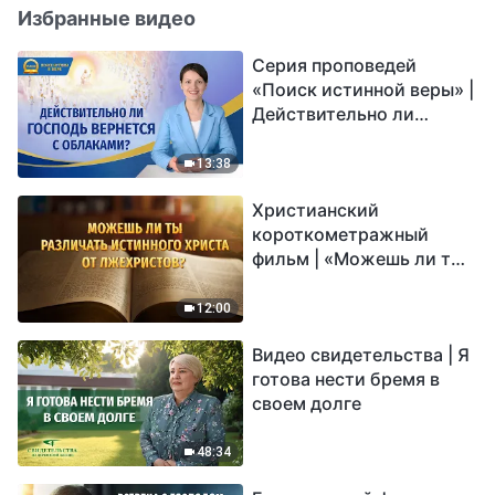
Избранные видео
Серия проповедей
«Поиск истинной веры» |
Действительно ли
Господь вернется с
облаками?
13:38
Христианский
короткометражный
фильм | «Можешь ли ты
различать истинного
Христа от лжехристов?»
12:00
Видео свидетельства | Я
готова нести бремя в
своем долге
48:34