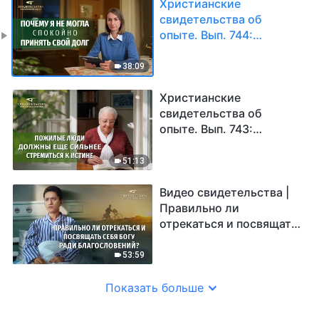
Христианские
свидетельства об
опыте. Вып. 744:
«Почему я не могла
спокойно принять свой
38:09
долг»
Христианские
свидетельства об
опыте. Вып. 743:
«Пожилые люди
должны еще сильнее
51:13
стремиться к истине»
Видео свидетельства |
Правильно ли
отрекаться и посвящать
себя Богу ради
благословений?
53:59
Показать больше