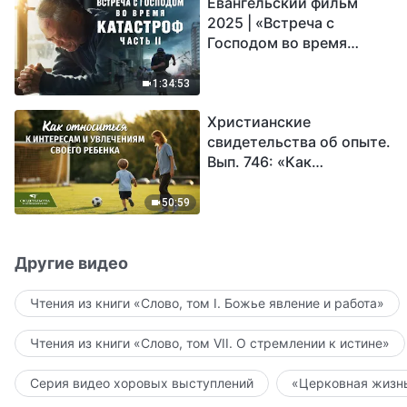
Евангельский фильм
2025 | «Встреча с
Господом во время
катастроф» (часть II) |
Наступают великие
1:34:53
бедствия. Кто может
Христианские
обрести Божье
свидетельства об опыте.
спасение?
Вып. 746: «Как
относиться к интересам
и увлечениям своего
50:59
ребенка»
Другие видео
Чтения из книги «Слово, том I. Божье явление и работа»
Чтения из книги «Слово, том VII. О стремлении к истине»
Серия видео хоровых выступлений
«Церковная жизнь