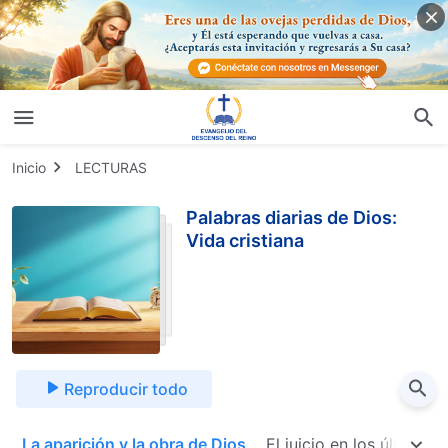
Inicio
LECTURAS
Palabras diarias de Dios:
Vida cristiana
Reproducir todo
a
La aparición y la obra de Dios
El juicio en los últimos 