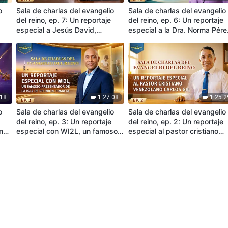
o
Sala de charlas del evangelio
Sala de charlas del evangelio
del reino, ep. 7: Un reportaje
del reino, ep. 6: Un reportaje
especial a Jesús David,
especial a la Dra. Norma Pére
exdirector del Consejo
médica consultora en
Legislativo del Estado Sucre,
psiquiatría cubana que resid
Venezuela
en Estados Unidos
:18
1:27:08
1:25:2
o
Sala de charlas del evangelio
Sala de charlas del evangelio
del reino, ep. 3: Un reportaje
del reino, ep. 2: Un reportaje
ana
especial con WI2L, un famoso
especial al pastor cristiano
presentador de la isla de
venezolano Carlos Gil
Reunión, Francia