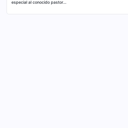
especial al conocido pastor
cristiano estadounidense Luis
Caquias