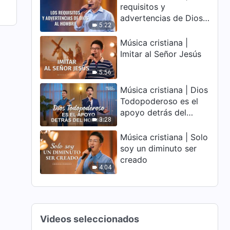
requisitos y
advertencias de Dios
5:22
al hombre
Música cristiana |
Imitar al Señor Jesús
5:56
Música cristiana | Dios
Todopoderoso es el
apoyo detrás del
3:28
hombre
Música cristiana | Solo
soy un diminuto ser
creado
4:04
Videos seleccionados