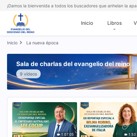
¡Damos la bienvenida a todos los buscadores que anhelan la apar
Inicio
Libros
V
Inicio
La nueva época
Sala de charlas del evangelio del reino
9 vídeos
1:07:05
1:53