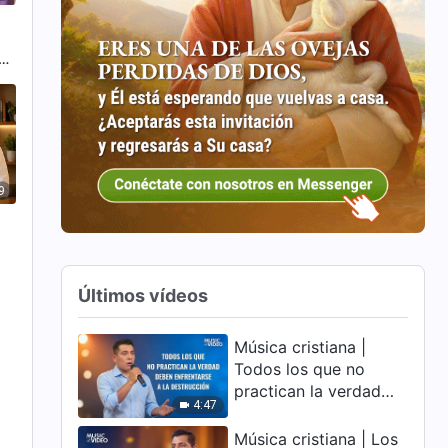
z,
e
9
Últimos vídeos
Música cristiana |
Todos los que no
practican la verdad
4:47
deben enfrentarse a la
destrucción
Música cristiana | Los