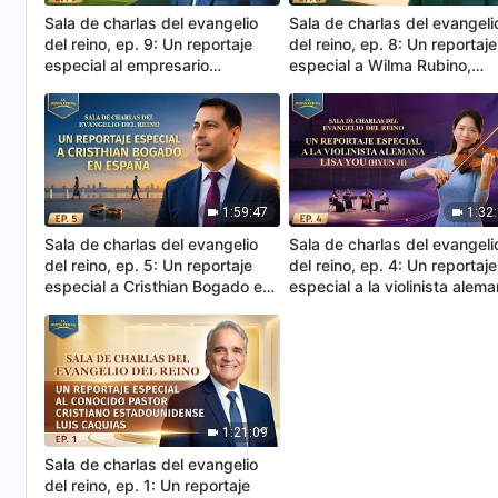
Sala de charlas del evangelio
Sala de charlas del evangeli
del reino, ep. 9: Un reportaje
del reino, ep. 8: Un reportaje
especial al empresario
especial a Wilma Rubino,
australiano Lee Cocup
exevangelizadora de Italia
1:59:47
1:32
Sala de charlas del evangelio
Sala de charlas del evangeli
del reino, ep. 5: Un reportaje
del reino, ep. 4: Un reportaje
especial a Cristhian Bogado en
especial a la violinista alem
España
Lisa You (Hyun Ji)
1:21:09
Sala de charlas del evangelio
del reino, ep. 1: Un reportaje