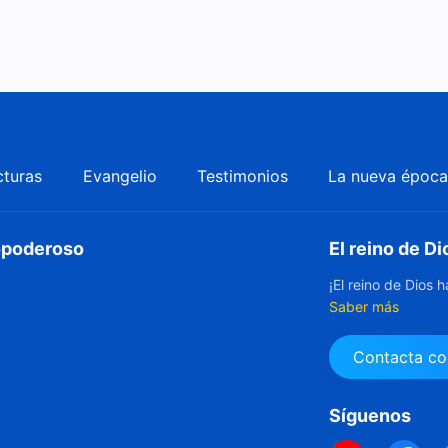
cturas
Evangelio
Testimonios
La nueva époc
dopoderoso
El reino de Di
¡El reino de Dios 
Saber más
Contacta co
Síguenos