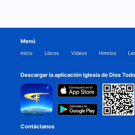
Menú
Inicio
Libros
Vídeos
Himnos
Le
Descargar la aplicación Iglesia de Dios To
Contáctanos