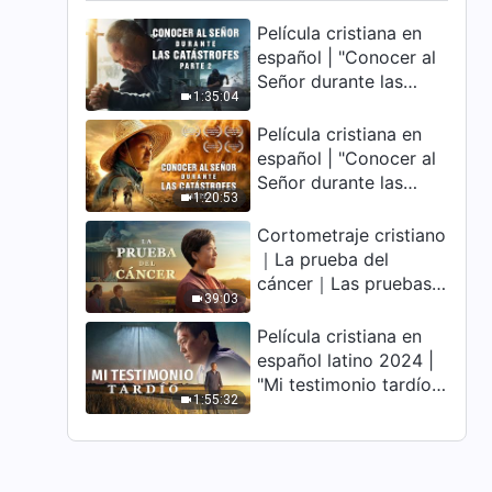
Película cristiana en
español | "Conocer al
Señor durante las
1:35:04
catástrofes" (Parte 2)
La Tierra se enfrenta a
Película cristiana en
una extinción masiva.
español | "Conocer al
¿Cómo podemos
Señor durante las
1:20:53
sobrevivir?
catástrofes" (Parte 1)
El desastre del fin es
Cortometraje cristiano
irreversible, ¿dónde
｜La prueba del
encontrarás refugio?
cáncer｜Las pruebas y
39:03
los refinamientos son
bendiciones de Dios
Película cristiana en
español latino 2024 |
"Mi testimonio tardío"
1:55:32
Testimonio de
arrepentimiento
profundamente
conmovedor