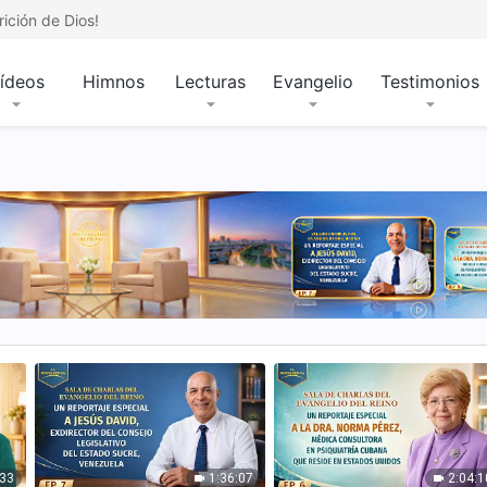
ición de Dios!
ídeos
Himnos
Lecturas
Evangelio
Testimonios
:33
1:36:07
2:04:1