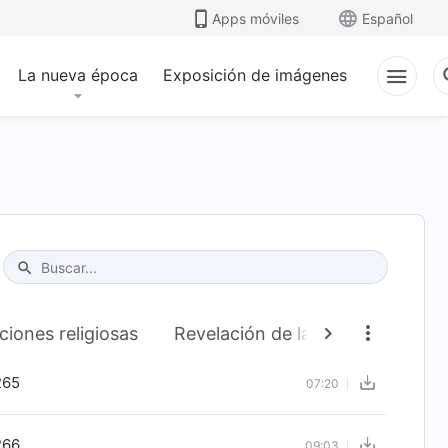
Apps móviles
Español
La nueva época
Exposición de imágenes
Type 1 or more characters for results.
ciones religiosas
Revelación de la corrupción de 
265
07:20
266
09:03