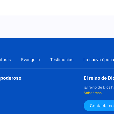
cturas
Evangelio
Testimonios
La nueva époc
dopoderoso
El reino de Di
¡El reino de Dios 
Saber más
Contacta co