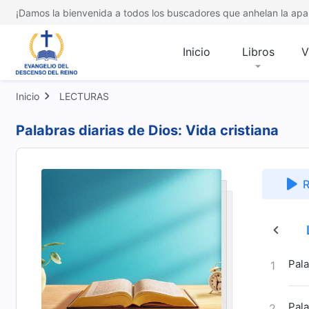
¡Damos la bienvenida a todos los buscadores que anhelan la apar
Inicio
Libros
V
Inicio
LECTURAS
Palabras diarias de Dios: Vida cristiana
R
e Dios
El carácter de Dios, lo que Él tiene y es
Pala
1
Pala
2