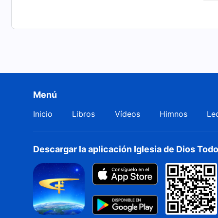
Menú
Inicio
Libros
Vídeos
Himnos
Le
Descargar la aplicación Iglesia de Dios To