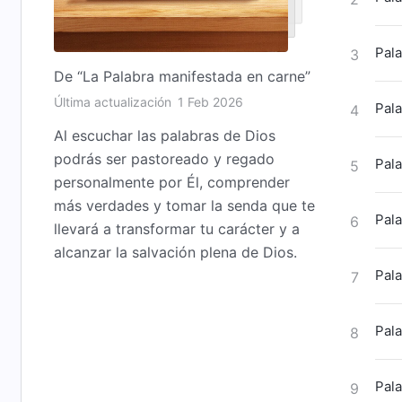
Pala
3
De “La Palabra manifestada en carne”
Última actualización
1 Feb 2026
Pala
4
Al escuchar las palabras de Dios
podrás ser pastoreado y regado
Pala
5
personalmente por Él, comprender
más verdades y tomar la senda que te
Pala
6
llevará a transformar tu carácter y a
alcanzar la salvación plena de Dios.
Pala
7
Pala
8
Pala
9