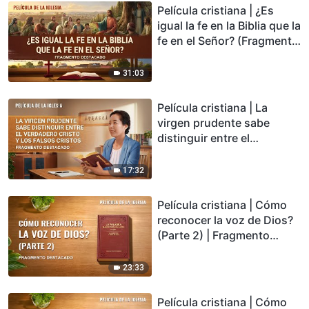
destacado)
Película cristiana | ¿Es
igual la fe en la Biblia que la
fe en el Señor? (Fragmento
destacado)
31:03
Película cristiana | La
virgen prudente sabe
distinguir entre el
verdadero Cristo y los
falsos Cristos (Fragmento
17:32
destacado)
Película cristiana | Cómo
reconocer la voz de Dios?
(Parte 2) | Fragmento
destacado
23:33
Película cristiana | Cómo