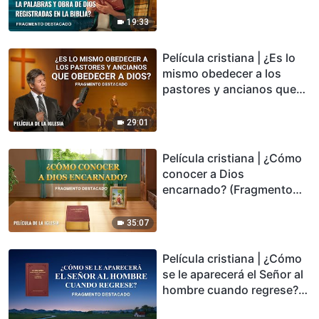
Biblia? (Fragmento
destacado)
19:33
Película cristiana | ¿Es lo
mismo obedecer a los
pastores y ancianos que
obedecer a Dios?
(Fragmento destacado)
29:01
Película cristiana | ¿Cómo
conocer a Dios
encarnado? (Fragmento
destacado)
35:07
Película cristiana | ¿Cómo
se le aparecerá el Señor al
hombre cuando regrese?
(Fragmento destacado)