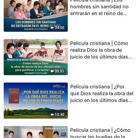
hombres sin santidad no
entrarán en el reino de
Dios (Fragmento
destacado)
34:00
Película cristiana | Cómo
realiza Dios la obra de
juicio de los últimos días
para purificar a la
humandiad (Fragmento
35:51
destacado)
Película cristiana | ¿Por
qué Dios realiza la obra del
juicio en los últimos días?
(Fragmento destacado)
10:40
Película cristiana | ¿Cómo
buscar las huellas de la