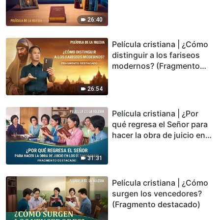
regrese? (Fragmento
destacado)
26:40
Película cristiana | ¿Cómo
distinguir a los fariseos
modernos? (Fragmento
destacado)
26:54
Película cristiana | ¿Por
qué regresa el Señor para
hacer la obra de juicio en
los últimos días?
(Fragmento destacado)
31:31
Película cristiana | ¿Cómo
surgen los vencedores?
(Fragmento destacado)