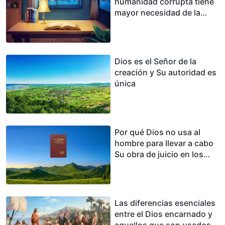
humanidad corrupta tiene
mayor necesidad de la
salvación de Dios hecho
carne
Dios es el Señor de la
creación y Su autoridad es
única
Por qué Dios no usa al
hombre para llevar a cabo
Su obra de juicio en los
últimos días, sino que se
encarna y la realiza Él
mismo
Las diferencias esenciales
entre el Dios encarnado y
aquellos que son usados