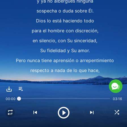
y ya no albergues ninguna
sospecha o duda sobre Él.
Dios lo está haciendo todo
para el hombre con discreción,
en silencio, con Su sinceridad,
Su fidelidad y Su amor.
Pero nunca tiene aprensión o arrepentimiento
respecto a nada de lo que hace,
nunca necesita que
nadie le devuelva nada de ninguna forma
00:00
03:16
ni espera solicitarle nada al hombre.
El único propósito de todo lo que ha hecho
es poder recibir la fe