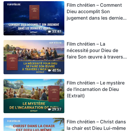
Film chrétien – Comment
Dieu accomplit Son
jugement dans les derniers
jours (Extrait)
33:47
Film chrétien – La
nécessité pour Dieu de
faire Son œuvre à travers
l'incarnation (Extrait)
40:56
Film chrétien – Le mystère
de l'incarnation de Dieu
(Extrait)
29:37
Film chrétien – Christ dans
la chair est Dieu Lui-même