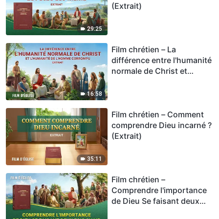
(Extrait)
29:25
Film chrétien – La
différence entre l'humanité
normale de Christ et
l'humanité de l'homme
corrompu (Extrait)
16:58
Film chrétien – Comment
comprendre Dieu incarné ?
(Extrait)
35:11
Film chrétien –
Comprendre l'importance
de Dieu Se faisant deux
fois chair (Extrait)