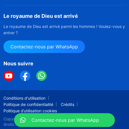
Le royaume de Dieu est arrivé
Le royaume de Dieu est arrivé parmi les hommes ! Voulez-vous y
entrer ?
Contactez-nous par WhatsApp
Nous suivre
Conditions d'utilisation
Politique de confidentialité
Crédits
Politique d’utilisation cookies
Copyright © 2026
l'Église de Dieu Tout-Puissant.
Tous
Contactez-nous par WhatsApp
droits réservés.