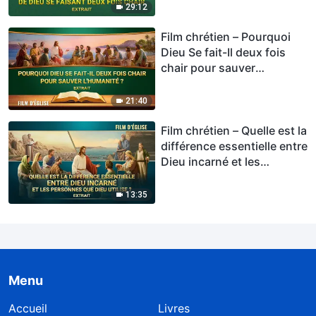
29:12
Film chrétien – Pourquoi
Dieu Se fait-Il deux fois
chair pour sauver
l'humanité ? (Extrait)
21:40
Film chrétien – Quelle est la
différence essentielle entre
Dieu incarné et les
personnes que Dieu utilise
? (Extrait)
13:35
Menu
Accueil
Livres