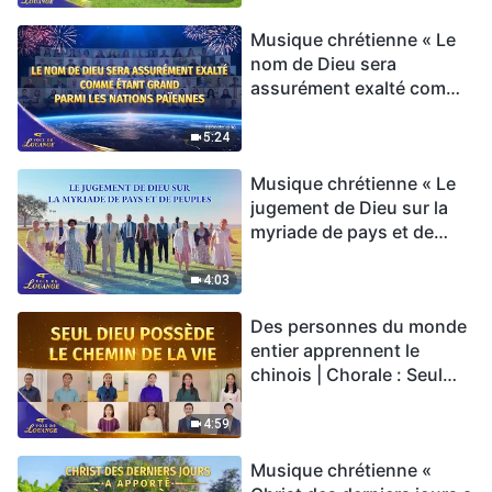
Musique chrétienne « Le
nom de Dieu sera
assurément exalté comme
étant grand parmi les
nations païennes » Hymne
5:24
choral | Voix de louange
Musique chrétienne « Le
2026
jugement de Dieu sur la
myriade de pays et de
peuples » Hymne choral |
Voix de louange 2026
4:03
Des personnes du monde
entier apprennent le
chinois | Chorale : Seul
Dieu possède le chemin
de la vie | Voix de louange
4:59
2026
Musique chrétienne «