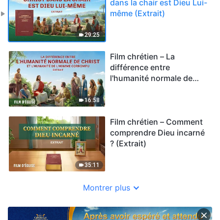
dans la chair est Dieu Lui-
même (Extrait)
29:25
Film chrétien – La
différence entre
l'humanité normale de
Christ et l'humanité de
l'homme corrompu
16:58
(Extrait)
Film chrétien – Comment
comprendre Dieu incarné
? (Extrait)
35:11
Montrer plus