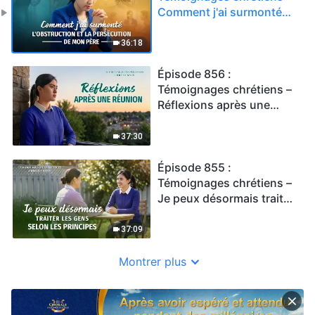
Comment j'ai surmonté
l'obstruction et la
persécution de mon père
36:18
Épisode 856 :
Témoignages chrétiens –
Réflexions après une
réunion
37:30
Épisode 855 :
Témoignages chrétiens –
Je peux désormais traiter
les gens selon les
principes
37:09
Montrer plus