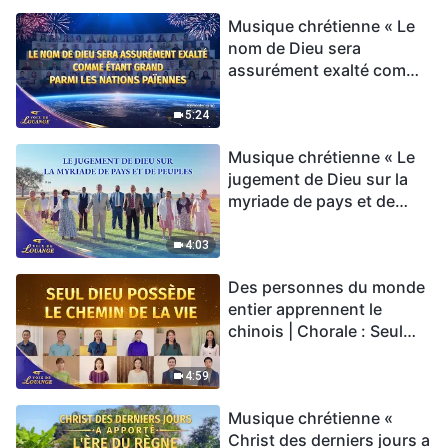
Musique chrétienne « Le
nom de Dieu sera
assurément exalté comme
étant grand parmi les
nations païennes » Hymne
5:24
choral | Voix de louange
Musique chrétienne « Le
2026
jugement de Dieu sur la
myriade de pays et de
peuples » Hymne choral |
Voix de louange 2026
4:03
Des personnes du monde
entier apprennent le
chinois | Chorale : Seul
Dieu possède le chemin
de la vie | Voix de louange
4:59
2026
Musique chrétienne «
Christ des derniers jours a