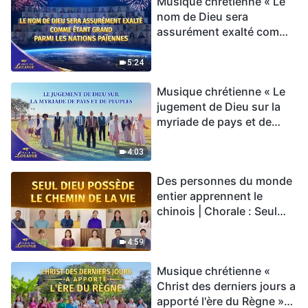
Musique chrétienne « Le
nom de Dieu sera
assurément exalté comme
étant grand parmi les
nations païennes » Hymne
5:24
choral | Voix de louange
Musique chrétienne « Le
2026
jugement de Dieu sur la
myriade de pays et de
peuples » Hymne choral |
Voix de louange 2026
4:03
Des personnes du monde
entier apprennent le
chinois | Chorale : Seul
Dieu possède le chemin
de la vie | Voix de louange
4:59
2026
Musique chrétienne «
Christ des derniers jours a
apporté l'ère du Règne »