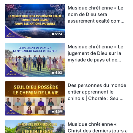
Musique chrétienne « Le
nom de Dieu sera
assurément exalté comme
étant grand parmi les
nations païennes » Hymne
5:24
choral | Voix de louange
Musique chrétienne « Le
2026
jugement de Dieu sur la
myriade de pays et de
peuples » Hymne choral |
Voix de louange 2026
4:03
Des personnes du monde
entier apprennent le
chinois | Chorale : Seul
Dieu possède le chemin
de la vie | Voix de louange
4:59
2026
Musique chrétienne «
Christ des derniers jours a