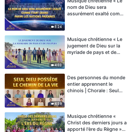
Musique chrétienne « Le
nom de Dieu sera
assurément exalté comme
étant grand parmi les
nations païennes » Hymne
5:24
choral | Voix de louange
Musique chrétienne « Le
2026
jugement de Dieu sur la
myriade de pays et de
peuples » Hymne choral |
Voix de louange 2026
4:03
Des personnes du monde
entier apprennent le
chinois | Chorale : Seul
Dieu possède le chemin
de la vie | Voix de louange
4:59
2026
Musique chrétienne «
Christ des derniers jours a
apporté l'ère du Règne »