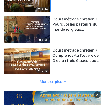
»
13:42
Court métrage chrétien «
Pourquoi les pasteurs du
monde religieux
empêchent-ils les gens
d'examiner le vrai chemin
8:56
? »
Court métrage chrétien «
Comprends-tu l'œuvre de
Dieu en trois étapes pour
sauver l'homme ? »
13:59
Montrer plus