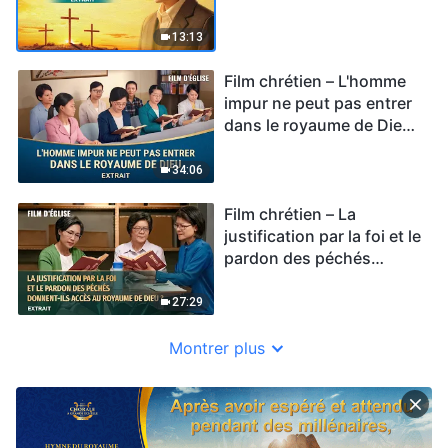
royaume des cieux ?
(Extrait)
13:13
Film chrétien – L'homme
impur ne peut pas entrer
dans le royaume de Dieu
(Extrait)
34:06
Film chrétien – La
justification par la foi et le
pardon des péchés
donnent-ils accès au
royaume de Dieu ?
27:29
(Extrait)
Montrer plus