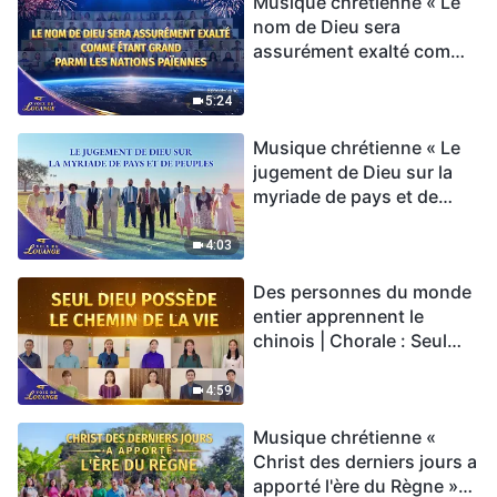
Musique chrétienne « Le
nom de Dieu sera
assurément exalté comme
étant grand parmi les
nations païennes » Hymne
5:24
choral | Voix de louange
Musique chrétienne « Le
2026
jugement de Dieu sur la
myriade de pays et de
peuples » Hymne choral |
Voix de louange 2026
4:03
Des personnes du monde
entier apprennent le
chinois | Chorale : Seul
Dieu possède le chemin
de la vie | Voix de louange
4:59
2026
Musique chrétienne «
Christ des derniers jours a
apporté l'ère du Règne »