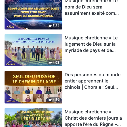
Musique chrétienne « Le
nom de Dieu sera
assurément exalté comme
étant grand parmi les
nations païennes » Hymne
5:24
choral | Voix de louange
Musique chrétienne « Le
2026
jugement de Dieu sur la
myriade de pays et de
peuples » Hymne choral |
Voix de louange 2026
4:03
Des personnes du monde
entier apprennent le
chinois | Chorale : Seul
Dieu possède le chemin
de la vie | Voix de louange
4:59
2026
Musique chrétienne «
Christ des derniers jours a
apporté l'ère du Règne »