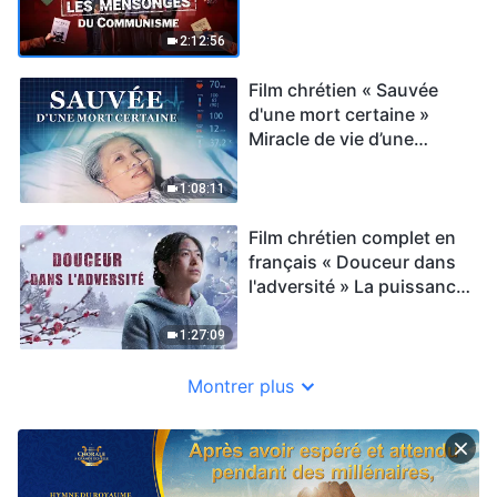
2:12:56
Film chrétien « Sauvée
d'une mort certaine »
Miracle de vie d’une
chrétienne de l’âge de 78
ans
1:08:11
Film chrétien complet en
français « Douceur dans
l'adversité » La puissance
de la foi (Témoignage)
1:27:09
Montrer plus