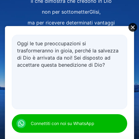
il che dimostra che credono in Dio
non per sottometterGlisi,
ma per ricevere determinati vantaggi
o per sfuggire alla sofferenza
Oggi le tue preoccupazioni si
che il disastro provoca;
trasformeranno in gioia, perché la salvezza
solo a quel punto
di Dio è arrivata da noi! Sei disposto ad
accettare questa benedizione di Dio?
diventano in qualche modo sottomessi.
La loro sottomissione è condizionata:
le loro prospettive personali
sono la precondizione della loro sottomissione;
00:17
05:46
si sottomettono perché non hanno alternative.
Allora perché esattamente credi in Dio?
Connettiti con noi su WhatsApp
Se è solo nell'interesse delle tue prospettive