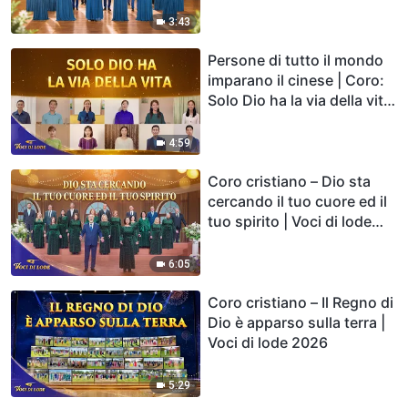
3:43
Persone di tutto il mondo
imparano il cinese | Coro:
Solo Dio ha la via della vita
| Voci di lode 2026
4:59
Coro cristiano – Dio sta
cercando il tuo cuore ed il
tuo spirito | Voci di lode
2026
6:05
Coro cristiano – Il Regno di
Dio è apparso sulla terra |
Voci di lode 2026
5:29