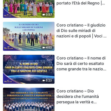
portato l'Età del Regno |
Voci di lode 2026
3:57
Coro cristiano – Il giudizio
di Dio sulle miriadi di
nazioni e di popoli | Voci di
lode 2026
4:03
Coro cristiano – Il nome di
Dio sarà di certo esaltato
come grande tra le nazioni
dei Gentili | Voci di lode
2026
5:23
Coro cristiano – Dio
desidera che l'umanità
persegua la verità e
sopravviva