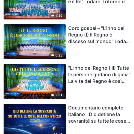
è il Re" Lodare il ritorno del
Signore
7:26
Coro gospel – "L'inno del
Regno (I) Il Regno è
disceso sul mondo" Lodare
il grande Re vincitore
6:23
"L'inno del Regno (III) Tutte
le persone gridano di gioia"
La vita del Regno è così
bella
9:01
Documentario completo
italiano | Dio detiene la
sovranità su tutte le cose
nell'universo (Estratti)