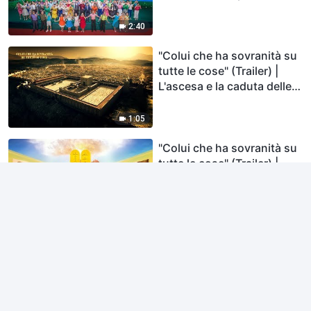
Trailer ufficiale in italiano
HD
2:40
"Colui che ha sovranità su
tutte le cose" (Trailer) |
L'ascesa e la caduta delle
nazioni
1:05
"Colui che ha sovranità su
tutte le cose" (Trailer) |
Promulgazione della legge
0:45
Coro musica cristiana – "Il
Regno" La nuova
Gerusalemme è già scesa
7:55