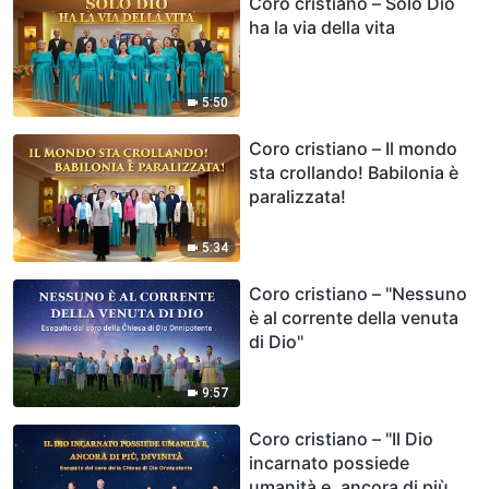
Coro cristiano – Solo Dio
ha la via della vita
5:50
Coro cristiano – Il mondo
sta crollando! Babilonia è
paralizzata!
5:34
Coro cristiano – "Nessuno
è al corrente della venuta
di Dio"
9:57
Coro cristiano – "Il Dio
incarnato possiede
umanità e, ancora di più,