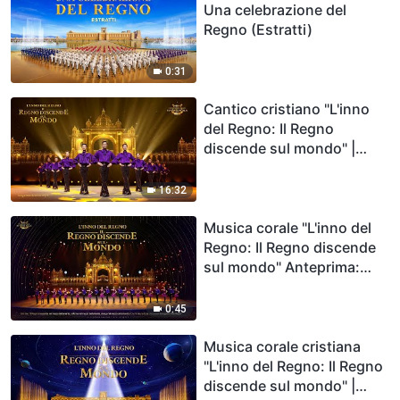
Una celebrazione del
Regno (Estratti)
0:31
Cantico cristiano "L'inno
del Regno: Il Regno
discende sul mondo" |
Coro cristiano
16:32
Musica corale "L'inno del
Regno: Il Regno discende
sul mondo" Anteprima:
Intro a ritmo di tip tap
0:45
Musica corale cristiana
"L'inno del Regno: Il Regno
discende sul mondo" |