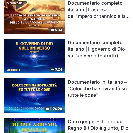
Documentario completo
italiano | L'ascesa
dell'Impero britannico alla
guida dello sviluppo
dell'umanità (Estratti)
5:34
Documentario completo
italiano | Il governo di Dio
sull'universo (Estratti)
3:24
Documentario in italiano –
"Colui che ha sovranità su
tutte le cose"
1:26:20
Coro gospel – "L'inno del
Regno (II) Dio è giunto, Dio