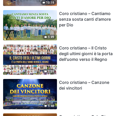
10:19
Coro cristiano – Cantiamo
senza sosta canti d'amore
per Dio
5:49
Coro cristiano – Il Cristo
degli ultimi giorni è la porta
dell'uomo verso il Regno
5:21
Coro cristiano – Canzone
dei vincitori
5:48