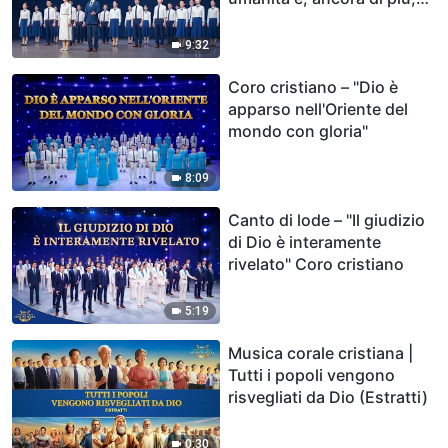
divinità"
9:32
Coro cristiano – "Dio è
apparso nell'Oriente del
mondo con gloria"
8:09
Canto di lode – "Il giudizio
di Dio è interamente
rivelato" Coro cristiano
5:19
Musica corale cristiana |
Tutti i popoli vengono
risvegliati da Dio (Estratti)
0:30