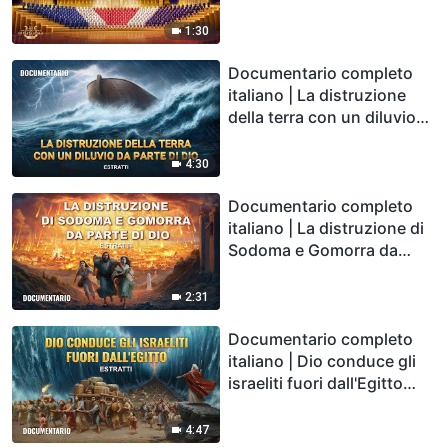
Anteprima estesa
1:30
Documentario completo
italiano | La distruzione
della terra con un diluvio
da parte di Dio (Estratti)
4:30
Documentario completo
italiano | La distruzione di
Sodoma e Gomorra da
parte di Dio (Estratti)
2:31
Documentario completo
italiano | Dio conduce gli
israeliti fuori dall'Egitto
(Estratti)
4:47