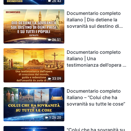
26:43
Documentario completo
italiano | Dio detiene la
sovranità sul destino di
ogni Paese e su tutti i
popoli (Estratti)
26:51
Documentario completo
italiano | Una
testimonianza dell'opera di
creazione del mondo,
guida e redenzione
33:09
dell'umanità da parte di Dio
(Estratti)
Documentario completo
italiano – “Colui che ha
sovranità su tutte le cose”
1:26:20
"Colui che ha sovranità su