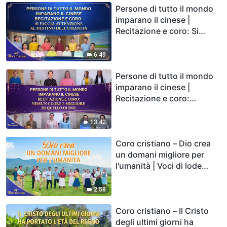
Persone di tutto il mondo
imparano il cinese |
Recitazione e coro: Si
faccia attenzione al
destino dell'umanità | Voci
6:49
di lode 2026
Persone di tutto il mondo
imparano il cinese |
Recitazione e coro:
Nessun cuore è migliore di
quello di Dio | Voci di lode
13:42
2026
Coro cristiano – Dio crea
un domani migliore per
l'umanità | Voci di lode
2026
2:58
Coro cristiano – Il Cristo
degli ultimi giorni ha