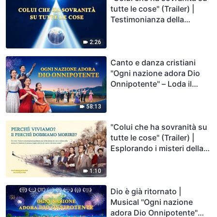
tutte le cose" (Trailer) |
Testimonianza della
potenza di Dio
2:26
Canto e danza cristiani
"Ogni nazione adora Dio
Onnipotente" – Loda il
ritorno del Signore |
Musical
58:13
"Colui che ha sovranità su
tutte le cose" (Trailer) |
Esplorando i misteri della
vita
1:10
Dio è già ritornato |
Musical "Ogni nazione
adora Dio Onnipotente"