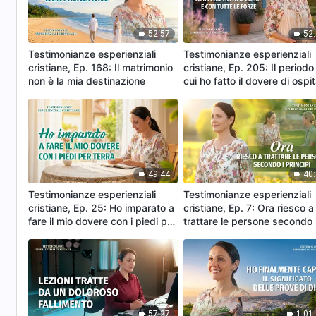
52:57
52
Testimonianze esperienziali
Testimonianze esperienziali
cristiane, Ep. 168: Il matrimonio
cristiane, Ep. 205: Il periodo 
non è la mia destinazione
cui ho fatto il dovere di ospi
49:44
40
Testimonianze esperienziali
Testimonianze esperienziali
cristiane, Ep. 25: Ho imparato a
cristiane, Ep. 7: Ora riesco a
fare il mio dovere con i piedi per
trattare le persone secondo 
terra
principi
57:27
1:01