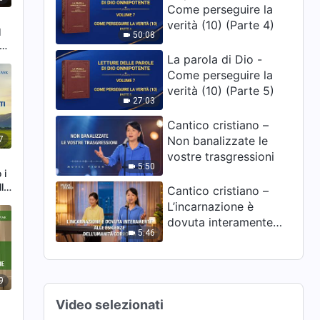
Come perseguire la
verità (10) (Parte 4)
l
50:08
La parola di Dio -
Come perseguire la
verità (10) (Parte 5)
27:03
Cantico cristiano –
Non banalizzate le
7
vostre trasgressioni
5:50
 i
lla
Cantico cristiano –
L’incarnazione è
dovuta interamente
5:46
alle esigenze
dell’umanità corrotta
9
Video selezionati