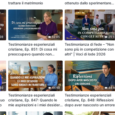
trattare il matrimonio
ottenuto dallo sperimentare
persecuzione e tribolazione
:08
52:05
29:1
Testimonianze esperienziali
Testimonianza di fede – "Non
cristiane, Ep. 851: Di cosa mi
sono più in competizione con 
preoccupavo quando non
altri" | Voci di lode 2026
osavo assumermi la
responsabilità?
:50
44:40
44:4
Testimonianze esperienziali
Testimonianze esperienziali
guo
cristiane, Ep. 847: Quando le
cristiane, Ep. 848: Riflessioni
o
mie aspirazioni e i miei desideri
dopo aver nascosto un errore
sono andati in frantumi