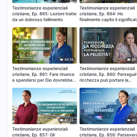
Testimonianze esperienziali
Testimonianze esperienziali
cristiane, Ep. 865: Lezioni tratte
cristiane, Ep. 864: Ho
da un doloroso fallimento
finalmente capito il significa
delle prove di Dio
44:56
49
Testimonianze esperienziali
Testimonianze esperienziali
cristiane, Ep. 861: Fare rinunce
cristiane, Ep. 860: Perseguir
e spendersi per Dio dovrebbe
ricchezza può portare la
essere ripagato con
felicità?
benedizioni?
47:25
43
Testimonianze esperienziali
Testimonianze esperienziali
cristiane, Ep. 857: Gli
cristiane, Ep. 856: Persever