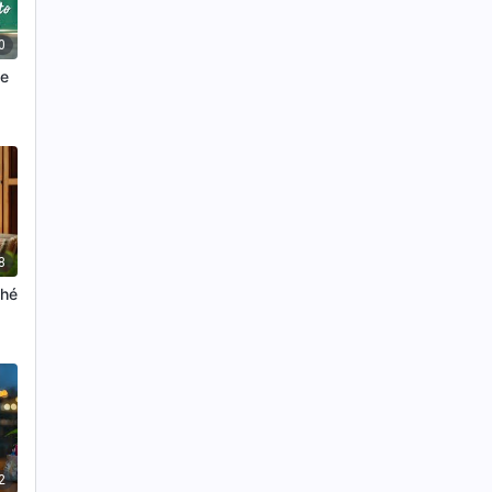
0
me
8
ché
2