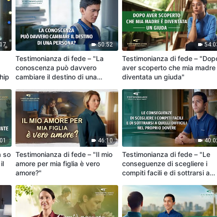
:17
50:52
54:0
Testimonianza di fede – "La
Testimonianza di fede – "Dop
conoscenza può davvero
aver scoperto che mia madre
hip
cambiare il destino di una
diventata un giuda"
persona?"
:01
46:10
40:0
a so
Testimonianza di fede – "Il mio
Testimonianza di fede – "Le
il
amore per mia figlia è vero
conseguenze di scegliere i
amore?"
compiti facili e di sottrarsi a
quelli difficili nel proprio dove