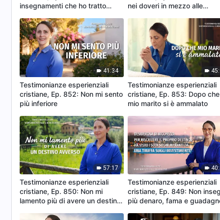
insegnamenti che ho tratto
nei doveri in mezzo alle
sperimentando la persecuzione
avversità
e la tribolazione
41:34
45
Testimonianze esperienziali
Testimonianze esperienziali
cristiane, Ep. 852: Non mi sento
cristiane, Ep. 853: Dopo che
più inferiore
mio marito si è ammalato
57:17
40
Testimonianze esperienziali
Testimonianze esperienziali
cristiane, Ep. 850: Non mi
cristiane, Ep. 849: Non inse
lamento più di avere un destino
più denaro, fama e guadagn
avverso