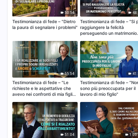
50:54
48
Testimonianza di fede – "Dietro
Testimonianza di fede – "Si 
la paura di segnalare i problemi"
raggiungere la felicità
perseguendo un matrimonio
perfetto?"
55:54
41
Testimonianza di fede – "Le
Testimonianza di fede – "No
richieste e le aspettative che
sono più preoccupata per il
avevo nei confronti di mia figlia
lavoro di mio figlio"
si sono rivelate egoistiche"
51:04
1:03