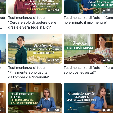
:04
52:34
38:3
può
Testimonianza di fede –
Testimonianza di fede – "Co
"Cercare solo di godere delle
ho eliminato il mio mentire"
grazie è vera fede in Dio?"
:56
41:52
46:3
n
Testimonianza di fede –
Testimonianza di fede – "Per
"Finalmente sono uscita
sono così egoista?"
dall'ombra dell'inferiorità"
:26
38:58
40:2