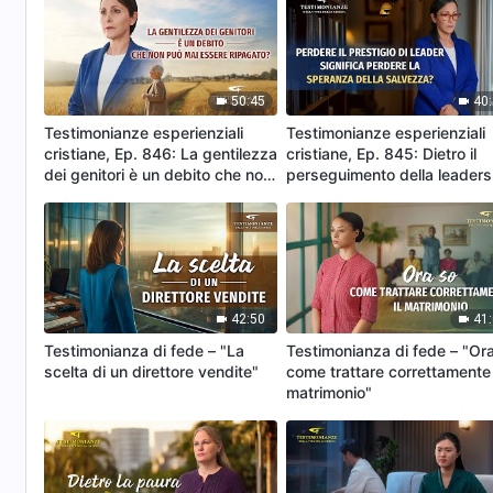
50:45
40
Testimonianze esperienziali
Testimonianze esperienziali
cristiane, Ep. 846: La gentilezza
cristiane, Ep. 845: Dietro il
dei genitori è un debito che non
perseguimento della leaders
può mai essere ripagato?
42:50
41
Testimonianza di fede – "La
Testimonianza di fede – "Or
scelta di un direttore vendite"
come trattare correttamente 
matrimonio"