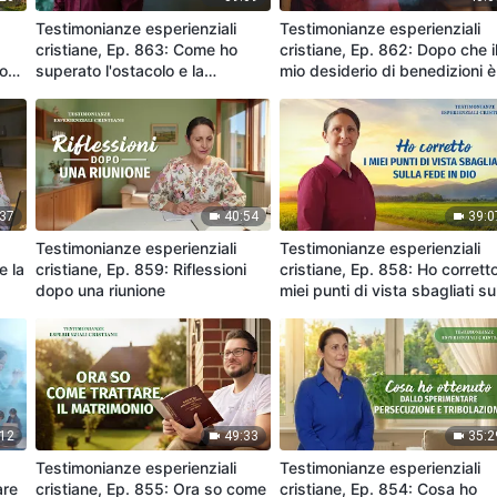
Testimonianze esperienziali
Testimonianze esperienziali
cristiane, Ep. 863: Come ho
cristiane, Ep. 862: Dopo che i
to
superato l'ostacolo e la
mio desiderio di benedizioni è
persecuzione da parte di mio
andato in frantumi
padre
:37
40:54
39:0
Testimonianze esperienziali
Testimonianze esperienziali
e la
cristiane, Ep. 859: Riflessioni
cristiane, Ep. 858: Ho corretto
dopo una riunione
miei punti di vista sbagliati su
fede in Dio
:12
49:33
35:2
Testimonianze esperienziali
Testimonianze esperienziali
are
cristiane, Ep. 855: Ora so come
cristiane, Ep. 854: Cosa ho