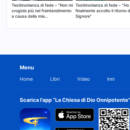
Testimonianza di fede – "Non mi
Testimonianza di fede – "Ho
crogiolo più nel fraintendimento
finalmente accolto il ritorno d
a causa della mia
Signore"
trasgressione"
Menu
Home
Libri
Video
Inni
Scarica l’app “La Chiesa di Dio Onnipotente