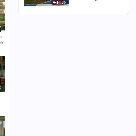
14:06
ritornerà davvero su
una nuvola?
3
o
 è
2
re"