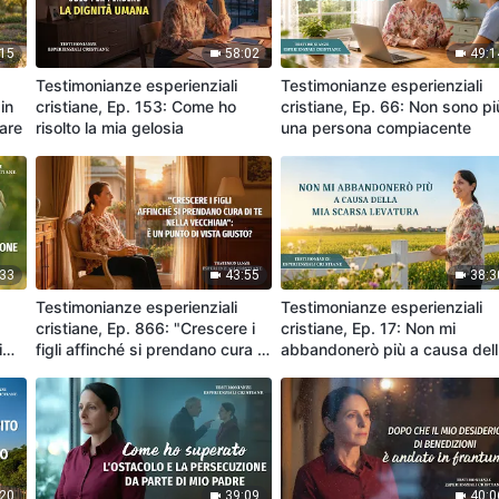
:15
58:02
49:1
Testimonianze esperienziali
Testimonianze esperienziali
in
cristiane, Ep. 153: Come ho
cristiane, Ep. 66: Non sono pi
tare
risolto la mia gelosia
una persona compiacente
:33
43:55
38:3
Testimonianze esperienziali
Testimonianze esperienziali
cristiane, Ep. 866: "Crescere i
cristiane, Ep. 17: Non mi
i
figli affinché si prendano cura di
abbandonerò più a causa del
te nella vecchiaia": è un punto
mia scarsa levatura
di vista giusto?
:20
39:09
40:0