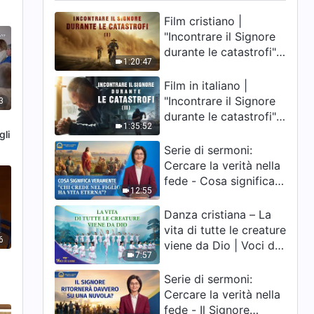
Film cristiano |
"Incontrare il Signore
durante le catastrofi"
1:20:47
(I) La nostra casa, la
Terra, è sull'orlo del
Film in italiano |
precipizio, dove è
"Incontrare il Signore
3
diretta l'umanità?
durante le catastrofi"
1:35:52
(II) Le calamità degli
gli
ultimi giorni arrivano.
Serie di sermoni:
Come possiamo
Cercare la verità nella
entrare nel Regno di
fede - Cosa significa
12:55
Dio?
veramente "Chi crede
nel Figlio ha vita
Danza cristiana – La
eterna"?
vita di tutte le creature
6
viene da Dio | Voci di
7:57
lode 2026
Serie di sermoni:
Cercare la verità nella
fede - Il Signore