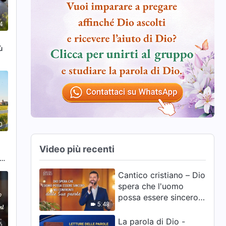
4
ù
0
Video più recenti
la
Cantico cristiano – Dio
spera che l'uomo
possa essere sincero
5:48
nei confronti delle Sue
parole
La parola di Dio -
6