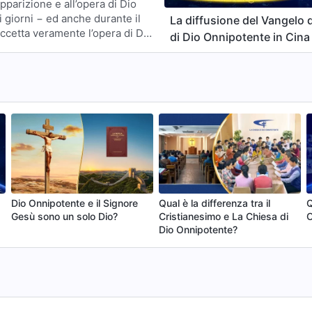
apparizione e all’opera di Dio
i giorni − ed anche durante il
La diffusione del Vangelo 
 accetta veramente l’opera di Dio
di Dio Onnipotente in Cina
alla parola di Dio. È stata
, è condotta e guidata
a da nessun uomo. Questo è un
nipotente. …
Dio Onnipotente e il Signore
Qual è la differenza tra il
Q
Gesù sono un solo Dio?
Cristianesimo e La Chiesa di
C
Dio Onnipotente?