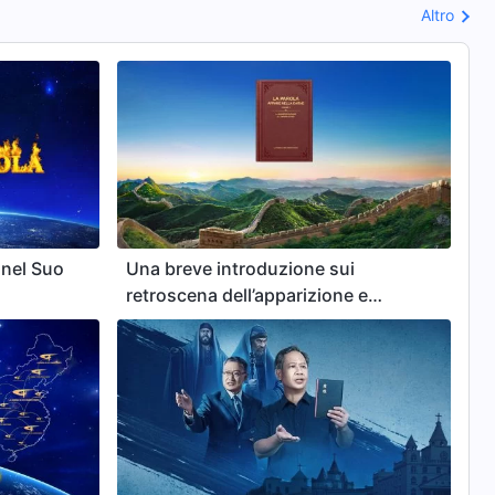
Altro
 nel Suo
Una breve introduzione sui
retroscena dell’apparizione e
dell’opera di Cristo degli ultimi giorni
in Cina