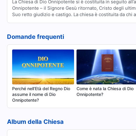
La Chiesa di Dio Onnipotente si è costituita in seguito all’
Onnipotente – il Signore Gesù ritornato, Cristo degli ultim
Suo retto giudizio e castigo. La chiesa è costituita da chi
Onnipotente degli ultimi giorni ed è conquistato e salvato d
personalmente ed interamente fondata da Dio Onnipotente
personalmente da Lui, e non è stata assolutamente creat
Domande frequenti
fatto riconosciuto da tutti gli eletti della Chiesa di Dio On
Perché nell’Età del Regno Dio
Come è nata la Chiesa di Dio
assume il nome di Dio
Onnipotente?
Onnipotente?
Album della Chiesa