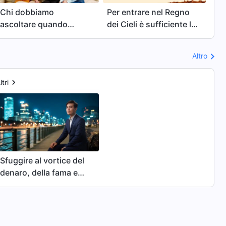
Chi dobbiamo
Per entrare nel Regno
ascoltare quando
dei Cieli è sufficiente la
esaminiamo il Lampo
salvezza?
da Levante?
Altro
ltri
Sfuggire al vortice del
denaro, della fama e
del guadagno