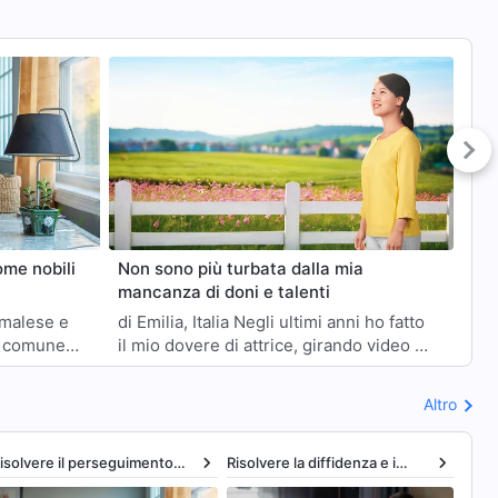
ome nobili
Non sono più turbata dalla mia
Non
mancanza di doni e talenti
mi
di Emilia, Italia Negli ultimi anni ho fatto
di Su Qi
a comune. I
il mio dovere di attrice, girando video di
dov
sacrifici
testimonianze esperienziali. In seguito,
tes
alcuni fratelli e so…
dei
Altro
isolvere il perseguimento
Risolvere la diffidenza e i
Risol
el prestigio
fraintendimenti
sé