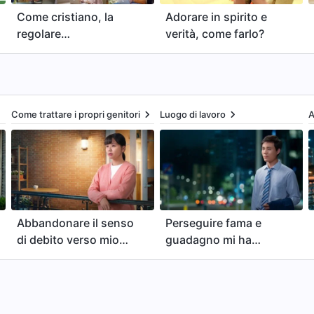
Come cristiano, la
Adorare in spirito e
regolare
verità, come farlo?
frequentazione delle
riunioni non può
essere trascurata
Come trattare i propri genitori
Luogo di lavoro
A
Abbandonare il senso
Perseguire fama e
di debito verso mio
guadagno mi ha
padre
davvero distrutto