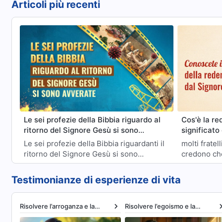
Articoli più recenti
Le sei profezie della Bibbia riguardo al
Cos'è la re
ritorno del Signore Gesù si sono
significato
avverate
Gesù?
Le sei profezie della Bibbia riguardanti il
molti fratel
ritorno del Signore Gesù si sono
credono che
adempiute: cosa possiamo fare per
crocifisso 
accogliere il Signore e ottenere la
tutti i nost
Testimonianze di esperienze di vita
benedizione di Dio? Per saperne di più,
ci consider
leggi questo articolo.
siamo giusti
Signore tor
Risolvere l’arroganza e la
Risolvere l’egoismo e la
rapiti nel R
presunzione
bassezza