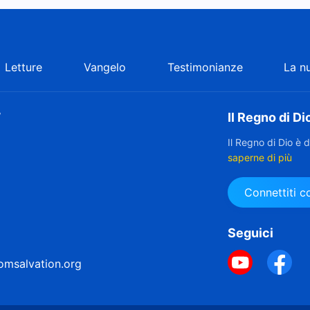
Letture
Vangelo
Testimonianze
La n
”
Il Regno di Di
Il Regno di Dio è 
saperne di più
Connettiti 
Seguici
omsalvation.org