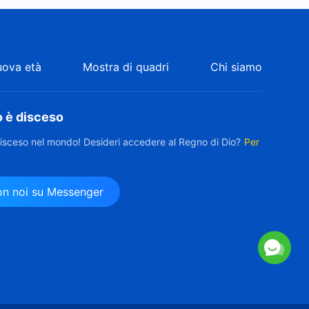
uova età
Mostra di quadri
Chi siamo
o è disceso
disceso nel mondo! Desideri accedere al Regno di Dio?
Per
con noi su Messenger