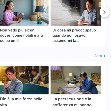
Non vedo più alcuni
Di cosa mi preoccupavo
Pe
doveri come nobili e altri
quando non osavo
pau
come umili
assumermi la
mia
responsabilità?
Altro
Dio è la mia forza nella
La persecuzione e la
vita
sofferenza mi hanno
fatto amare Dio ancora