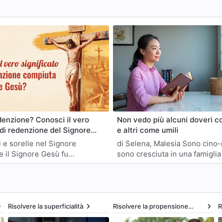
denzione? Conosci il vero
Non vedo più alcuni doveri c
 di redenzione del Signore
e altri come umili
li e sorelle nel Signore
di Selena, Malesia Sono cino-malese e
 il Signore Gesù fu
sono cresciuta in una famigli
per redimerci e perdonare
miei genitori hanno fatto molti 
ri peccati, che il Signore non
per farmi studiare. Mi hanno…
a più come peccatori, che
ficati per fede e, quando il
nerà, saremo direttamente
Risolvere la superficialità
Risolvere la propensione
R
egno dei Cieli. Ma tale
all’inganno e l’inganno
d