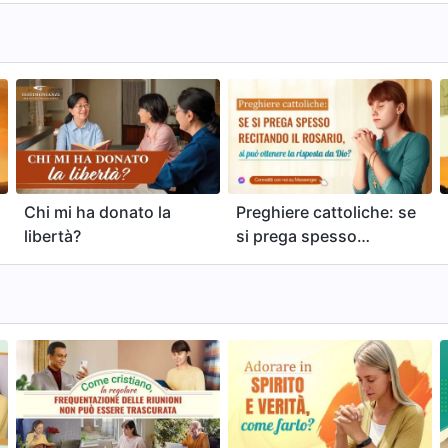
l’ingresso in un covo di
demoni
Chi mi ha donato la
Preghiere cattoliche: se
libertà?
si prega spesso
recitando il rosario, si
può ottenere la
risposta da Dio?