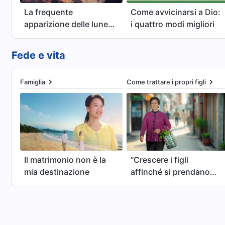
La frequente
Come avvicinarsi a Dio:
apparizione delle lune
i quattro modi migliori
di sangue: un
fenomeno astronomico
Fede e vita
o un avvertimento
degli ultimi giorni?
Famiglia
Come trattare i propri figli
Il matrimonio non è la
“Crescere i figli
mia destinazione
affinché si prendano
cura di te nella
vecchiaia”: è un punto
di vista giusto?