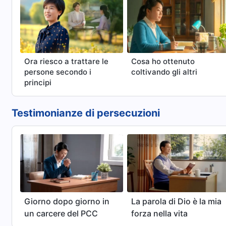
visione è r
la volontà 
significato
dal Signor
redenti dal
ancora per 
Ora riesco a trattare le
Cosa ho ottenuto
spesso com
persone secondo i
coltivando gli altri
modo, siam
principi
essere rapi
Cieli? Per s
quanto seg
Testimonianze di persecuzioni
Giorno dopo giorno in
La parola di Dio è la mia
un carcere del PCC
forza nella vita