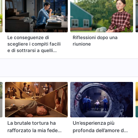
agionevole e in armonia con
del Signore? Quale è il vero
 della redenzione compiuta
e Gesù? Sebbene siamo stati
 Signore Gesù, soffriamo
la schiavitù del peccato e
Le conseguenze di
Riflessioni dopo una
mettiamo peccati. In questo
scegliere i compiti facili
riunione
o veramente in grado di
e di sottrarsi a quelli
ti direttamente nel Regno dei
difficili nel proprio
coprire la risposta, leggete
dovere
ue.
La brutale tortura ha
Un’esperienza più
rafforzato la mia fede
profonda dell’amore di
in Dio
Dio attraverso