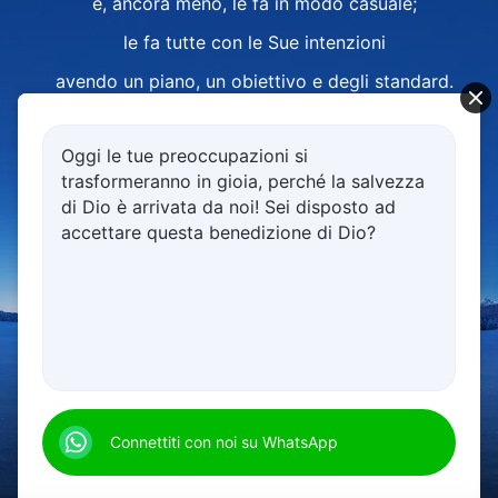
e, ancora meno, le fa in modo casuale;
le fa tutte con le Sue intenzioni
avendo un piano, un obiettivo e degli standard.
Si può vedere che questa istanza dell'opera
Oggi le tue preoccupazioni si
volta a salvare l'umanità
trasformeranno in gioia, perché la salvezza
ha un enorme significato per Dio e per l'uomo.
di Dio è arrivata da noi! Sei disposto ad
accettare questa benedizione di Dio?
Per quanto l'opera sia ardua,
per quanto grandi siano gli ostacoli a essa,
per quanto deboli siano gli esseri umani
o per quanto profonda sia la loro ribellione,
00:00
06:48
niente di tutto ciò è difficile per Dio.
Egli Si mantiene impegnato,
Connettiti con noi su WhatsApp
sta dando il sangue del Suo cuore