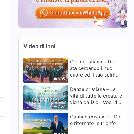
Video di inni
Coro cristiano – Dio
sta cercando il tuo
cuore ed il tuo spirito |
6:05
Voci di lode 2026
Danza cristiana – La
vita di tutte le creature
viene da Dio | Voci di
7:57
lode 2026
Cantico cristiano – Dio
è ritornato in trionfo