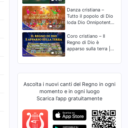
4:40
Danza cristiana –
Tutto il popolo di Dio
loda Dio Onnipotente |
10:31
Voci di lode 2026
Coro cristiano – Il
Regno di Dio è
apparso sulla terra |
5:29
Voci di lode 2026
Ascolta i nuovi canti del Regno in ogni
momento e in ogni luogo
Scarica l’app gratuitamente