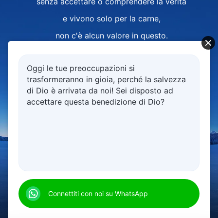
senza accettare o comprendere la verità
e vivono solo per la carne,
non c'è alcun valore in questo.
Ora tutti voi vi state sforzando
Oggi le tue preoccupazioni si
di raggiungere la verità,
trasformeranno in gioia, perché la salvezza
state vivendo con sempre più
di Dio è arrivata da noi! Sei disposto ad
accettare questa benedizione di Dio?
coscienza e ragione,
e con sempre più sembianza umana.
Comprendete sempre di più la verità,
sapete sempre di più sottomettervi a Dio
00:00
05:38
e siete anche in grado
di fare il vostro dovere di esseri creati
Connettiti con noi su WhatsApp
e di rendere testimonianza a Dio.