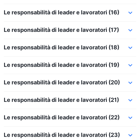
Le responsabilità di leader e lavoratori (16)
Le responsabilità di leader e lavoratori (17)
Le responsabilità di leader e lavoratori (18)
Le responsabilità di leader e lavoratori (19)
Le responsabilità di leader e lavoratori (20)
Le responsabilità di leader e lavoratori (21)
Le responsabilità di leader e lavoratori (22)
Le responsabilità di leader e lavoratori (23)