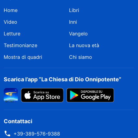
Home
Libri
Video
Inni
Letture
Vangelo
Testimonianze
La nuova età
Mostra di quadri
Chi siamo
Scarica l’app “La Chiesa di Dio Onnipotente”
Contattaci
+39-389-576-9388