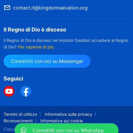
contact.it@kingdomsalvation.org
Il Regno di Dio è disceso
Il Regno di Dio è disceso nel mondo! Desideri accedere al Regno
di Dio?
Per saperne di più
Connettiti con noi su Messenger
Seguici
Termini di utilizzo
Informativa sulla privacy
Riconoscimenti
Informativa sui cookie
Copyright © 2026
La Chiesa di Dio Onnipotente.
Tutti
Connettiti con noi su WhatsApp