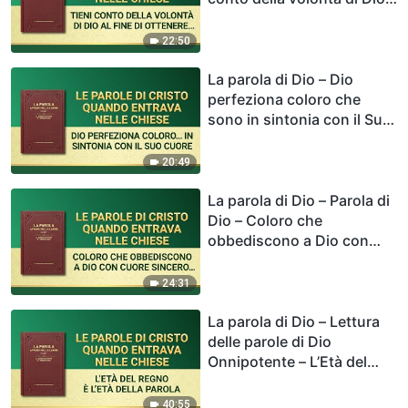
al fine di ottenere la
perfezione
22:50
La parola di Dio – Dio
perfeziona coloro che
sono in sintonia con il Suo
cuore
20:49
La parola di Dio – Parola di
Dio – Coloro che
obbediscono a Dio con
cuore sincero saranno
certamente guadagnati da
24:31
Lui
La parola di Dio – Lettura
delle parole di Dio
Onnipotente – L’Età del
Regno è l’Età della Parola
40:55