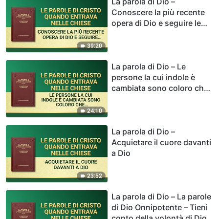
La parola di Dio –
Conoscere la più recente
opera di Dio e seguire le
Sue orme
39:20
La parola di Dio – Le
persone la cui indole è
cambiata sono coloro che
sono entrati nella realtà
delle parole di Dio
24:10
La parola di Dio –
Acquietare il cuore davanti
a Dio
23:52
La parola di Dio – La parole
di Dio Onnipotente – Tieni
conto della volontà di Dio