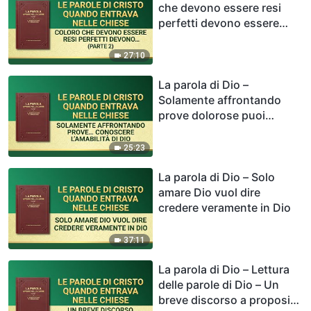
che devono essere resi
perfetti devono essere
sottoposti a raffinamento
(Parte 2)
27:10
La parola di Dio –
Solamente affrontando
prove dolorose puoi
conoscere l’amabilità di Dio
25:23
La parola di Dio – Solo
amare Dio vuol dire
credere veramente in Dio
37:11
La parola di Dio – Lettura
delle parole di Dio – Un
breve discorso a proposito