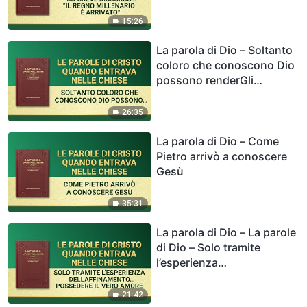
di “Il Regno Millenario è
arrivato”
15:26
La parola di Dio – Soltanto
coloro che conoscono Dio
possono renderGli
testimonianza
26:35
La parola di Dio – Come
Pietro arrivò a conoscere
Gesù
35:31
La parola di Dio – La parole
di Dio – Solo tramite
l’esperienza
dell’affinamento l’uomo
può possedere il vero
21:42