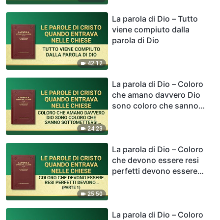
La parola di Dio – Tutto
viene compiuto dalla
parola di Dio
42:12
La parola di Dio – Coloro
che amano davvero Dio
sono coloro che sanno
sottomettersi
completamente alla Sua
24:23
concretezza
La parola di Dio – Coloro
che devono essere resi
perfetti devono essere
sottoposti a raffinamento
(Parte 1)
25:50
La parola di Dio – Coloro