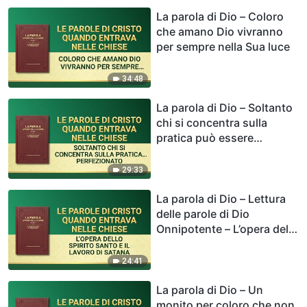
amore
La parola di Dio – Coloro
che amano Dio vivranno
per sempre nella Sua luce
34:48
La parola di Dio – Soltanto
chi si concentra sulla
pratica può essere
perfezionato
29:33
La parola di Dio – Lettura
delle parole di Dio
Onnipotente – L’opera dello
Spirito Santo e il lavoro di
Satana
24:41
La parola di Dio – Un
monito per coloro che non