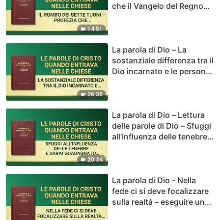
che il Vangelo del Regno
verrà diffuso nell’intero
universo
14:51
La parola di Dio – La
sostanziale differenza tra il
Dio incarnato e le persone
utilizzate da Dio
26:36
La parola di Dio – Lettura
delle parole di Dio – Sfuggi
all’influenza delle tenebre e
sarai guadagnato da Dio
20:34
La parola di Dio - Nella
fede ci si deve focalizzare
sulla realtà – eseguire un
rituale religioso non è fede