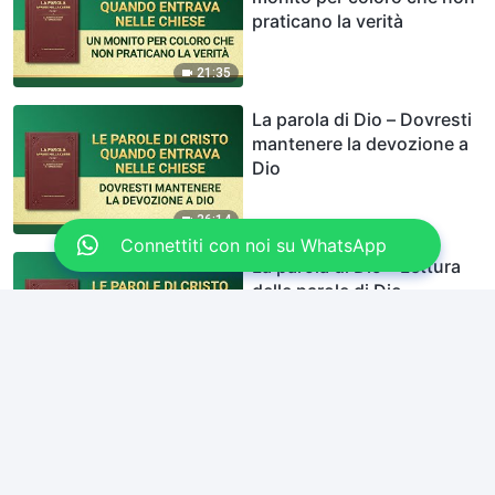
praticano la verità
21:35
La parola di Dio – Dovresti
mantenere la devozione a
Dio
36:14
Connettiti con noi su WhatsApp
La parola di Dio – Lettura
delle parole di Dio
Onnipotente – Sei
diventato vivo?
14:09
La parola di Dio – Avere
un’indole immutata è
essere ostili a Dio