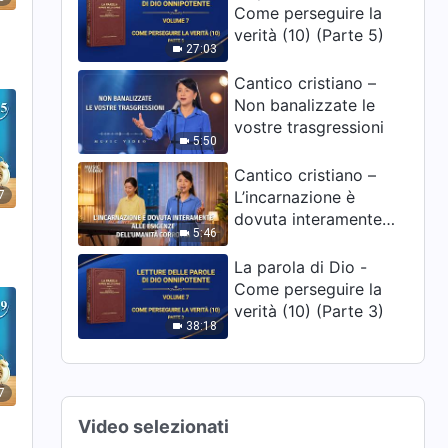
Come perseguire la
verità (10) (Parte 5)
27:03
Cantico cristiano –
Non banalizzate le
vostre trasgressioni
5:50
Cantico cristiano –
L’incarnazione è
7
dovuta interamente
5:46
alle esigenze
dell’umanità corrotta
La parola di Dio -
Come perseguire la
verità (10) (Parte 3)
38:18
7
Video selezionati