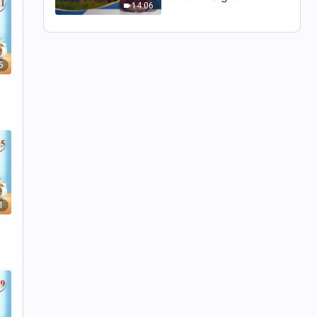
14:06
ritornerà davvero su
una nuvola?
5
1