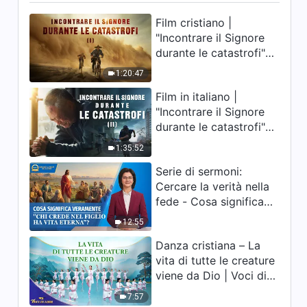
Film cristiano |
"Incontrare il Signore
durante le catastrofi"
(I) La nostra casa, la
1:20:47
Terra, è sull'orlo del
Film in italiano |
precipizio, dove è
"Incontrare il Signore
diretta l'umanità?
durante le catastrofi"
(II) Le calamità degli
1:35:52
ultimi giorni arrivano.
Serie di sermoni:
Come possiamo
Cercare la verità nella
entrare nel Regno di
fede - Cosa significa
Dio?
veramente "Chi crede
12:55
nel Figlio ha vita
Danza cristiana – La
eterna"?
vita di tutte le creature
viene da Dio | Voci di
lode 2026
7:57