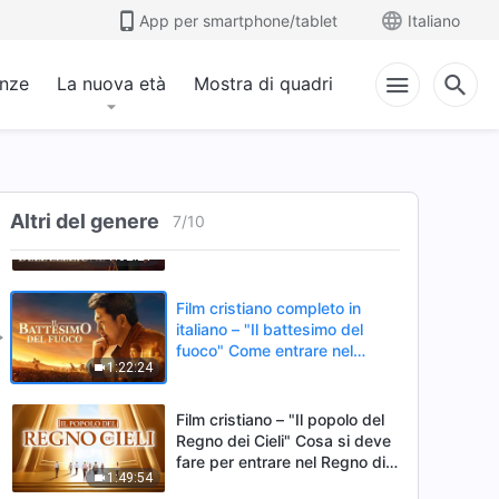
fede cristiana
App per smartphone/tablet
Italiano
1:42:05
anze
La nuova età
Mostra di quadri
Film cristiano completo in
italiano – "Raccogliere frutti di
gioia nel dolore"
57:04
Film cristiano completo in
italiano "Prima dell'elezione" –
Altri del genere
7
/
10
La storia di una cristiana
1:02:21
Film cristiano completo in
italiano – "Il battesimo del
fuoco" Come entrare nel
1:22:24
Regno dei Cieli
Film cristiano – "Il popolo del
Regno dei Cieli" Cosa si deve
fare per entrare nel Regno di
1:49:54
Dio?