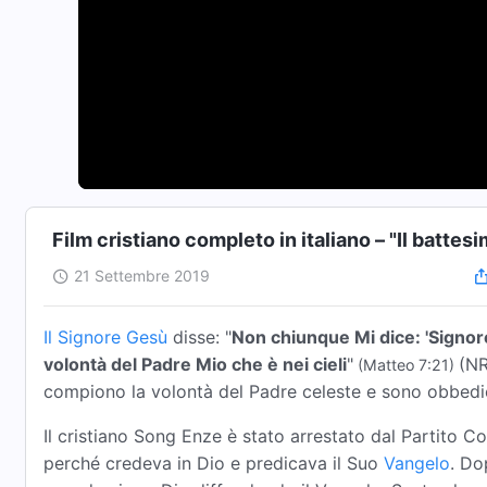
Film cristiano completo in italiano – "Il batte
21 Settembre 2019
Il Signore Gesù
disse: "
Non chiunque Mi dice: 'Signore,
volontà del Padre Mio che è nei cieli
"
(NR
(Matteo 7:21)
compiono la volontà del Padre celeste e sono obbedient
Il cristiano Song Enze è stato arrestato dal Partito 
perché credeva in Dio e predicava il Suo
Vangelo
. Do