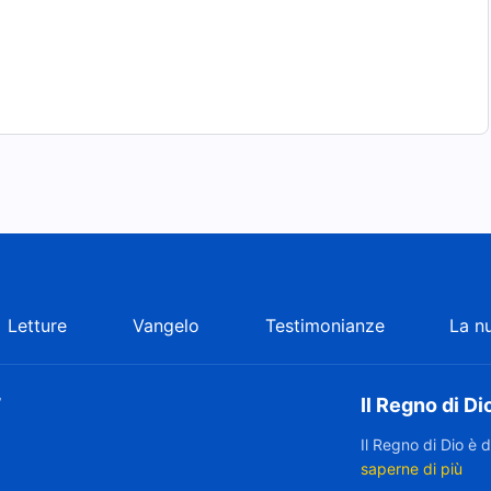
Letture
Vangelo
Testimonianze
La n
”
Il Regno di Di
Il Regno di Dio è 
saperne di più