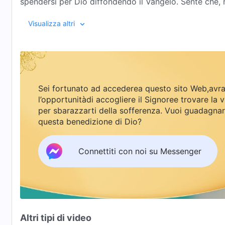
spendersi per Dio diffondendo il Vangelo. Sente che, r
lavorando, sta facendo la volontà di Dio; è certo ch
Visualizza altri
portato da Lui nel Regno dei Cieli. Ma poi il figlio di
questo motivo, Song Enze è in collera con Dio, tenta d
compiere i propri doveri. Attraverso quello che i fatti 
parola di Dio, Song Enze si rende conto che tutti gli a
inizialmente un tentativo di barattare per ottenere la 
Sei fortunato ad accederea questo sito Web,avra
essere una persona obbediente verso Dio. Alla fine, at
l’opportunitàdi accogliere il Signoree trovare la v
propria indole corrotta, a diventare davvero obbedien
per sbarazzarti della sofferenza. Vuoi guadagna
questa benedizione di Dio?
Connettiti con noi su Messenger
Altri tipi di video