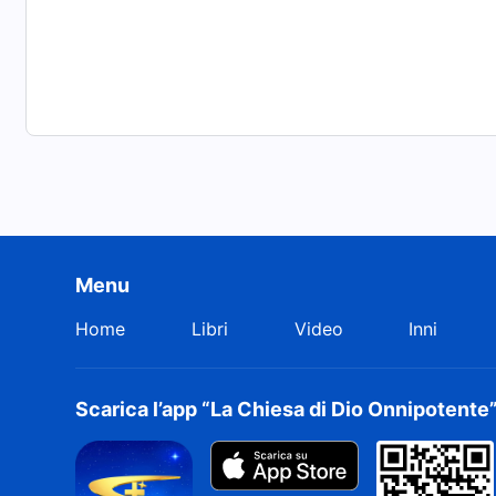
Menu
Home
Libri
Video
Inni
Scarica l’app “La Chiesa di Dio Onnipotente