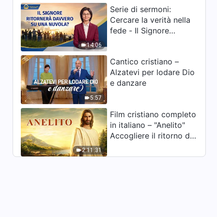
Serie di sermoni:
Cercare la verità nella
fede - Il Signore
ritornerà davvero su
14:06
una nuvola?
Cantico cristiano –
Alzatevi per lodare Dio
e danzare
5:57
Film cristiano completo
in italiano – "Anelito"
Accogliere il ritorno del
Signore Gesù
2:11:31