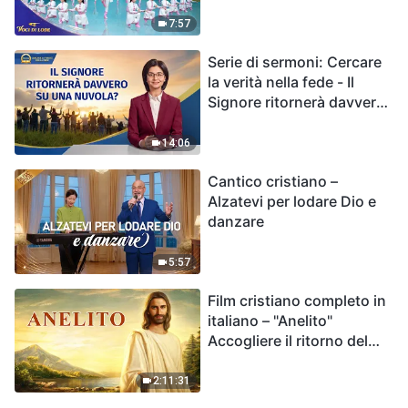
7:57
Serie di sermoni: Cercare
la verità nella fede - Il
Signore ritornerà davvero
su una nuvola?
14:06
Cantico cristiano –
Alzatevi per lodare Dio e
danzare
5:57
Film cristiano completo in
italiano – "Anelito"
Accogliere il ritorno del
Signore Gesù
2:11:31