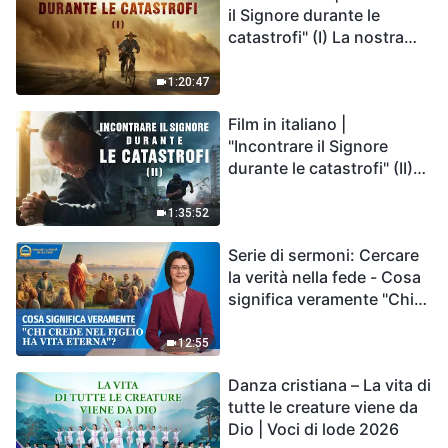
il Signore durante le
catastrofi" (I) La nostra
casa, la Terra, è sull'orlo
del precipizio, dove è
1:20:47
diretta l'umanità?
Film in italiano |
"Incontrare il Signore
durante le catastrofi" (II)
Le calamità degli ultimi
giorni arrivano. Come
1:35:52
possiamo entrare nel
Serie di sermoni: Cercare
Regno di Dio?
la verità nella fede - Cosa
significa veramente "Chi
crede nel Figlio ha vita
eterna"?
12:55
Danza cristiana – La vita di
tutte le creature viene da
Dio | Voci di lode 2026