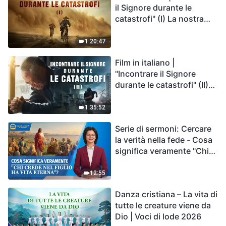
il Signore durante le
catastrofi" (I) La nostra
casa, la Terra, è sull'orlo
del precipizio, dove è
1:20:47
diretta l'umanità?
Film in italiano |
"Incontrare il Signore
durante le catastrofi" (II)
Le calamità degli ultimi
giorni arrivano. Come
1:35:52
possiamo entrare nel
Serie di sermoni: Cercare
Regno di Dio?
la verità nella fede - Cosa
significa veramente "Chi
crede nel Figlio ha vita
eterna"?
12:55
Danza cristiana – La vita di
tutte le creature viene da
Dio | Voci di lode 2026