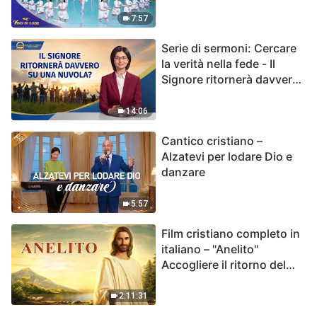
7:57
Serie di sermoni: Cercare
la verità nella fede - Il
Signore ritornerà davvero
su una nuvola?
14:06
Cantico cristiano –
Alzatevi per lodare Dio e
danzare
5:57
Film cristiano completo in
italiano – "Anelito"
Accogliere il ritorno del
Signore Gesù
2:11:31