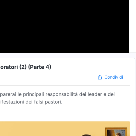
oratori (2) (Parte 4)
Condividi
arerai le principali responsabilità dei leader e dei
festazioni dei falsi pastori.