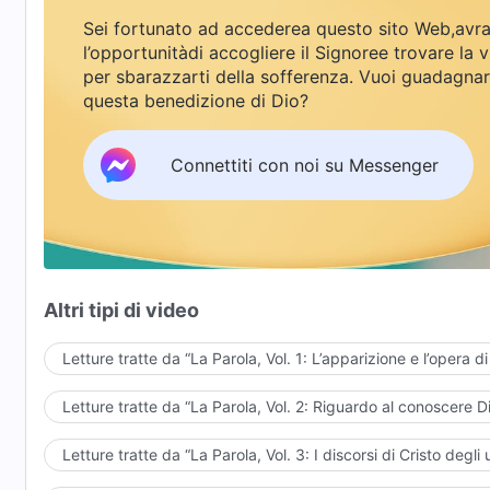
Sei fortunato ad accederea questo sito Web,avra
l’opportunitàdi accogliere il Signoree trovare la v
per sbarazzarti della sofferenza. Vuoi guadagna
questa benedizione di Dio?
Connettiti con noi su Messenger
Altri tipi di video
Letture tratte da “La Parola, Vol. 1: L’apparizione e l’opera di
Letture tratte da “La Parola, Vol. 2: Riguardo al conoscere D
Letture tratte da “La Parola, Vol. 3: I discorsi di Cristo degli u