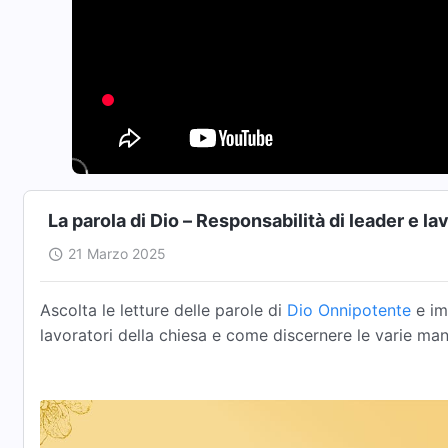
La parola di Dio – Responsabilità di leader e lav
21 Marzo 2025
Ascolta le letture delle parole di
Dio Onnipotente
e imp
lavoratori della chiesa e come discernere le varie mani