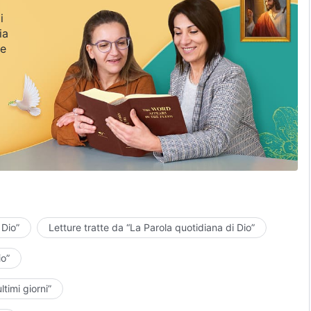
i
ia
re
 Dio”
Letture tratte da “La Parola quotidiana di Dio”
io”
ltimi giorni”