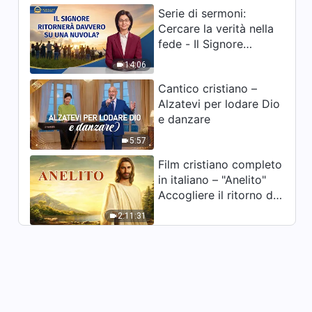
Serie di sermoni:
La parola di Dio –
Cercare la verità nella
Responsabilità di leader e
fede - Il Signore
lavoratori (5) (Parte 1)
53:47
ritornerà davvero su
14:06
una nuvola?
La parola di Dio –
Cantico cristiano –
Responsabilità di leader e
Alzatevi per lodare Dio
lavoratori (5) (Parte 2)
e danzare
44:43
5:57
La parola di Dio –
Film cristiano completo
Responsabilità di leader e
in italiano – "Anelito"
lavoratori (5) (Parte 3)
Accogliere il ritorno del
50:32
Signore Gesù
2:11:31
La parola di Dio –
Responsabilità di leader e
lavoratori (5) (Parte 4)
44:21
La parola di Dio –
Responsabilità di leader e