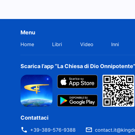
Menu
Home
Libri
Video
Inni
Scarica l’app “La Chiesa di Dio Onnipotente
Contattaci
+39-389-576-9388
contact.it@kingd