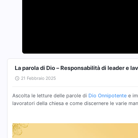
La parola di Dio – Responsabilità di leader e lav
21 Febbraio 2025
Ascolta le letture delle parole di
Dio Onnipotente
e imp
lavoratori della chiesa e come discernere le varie mani