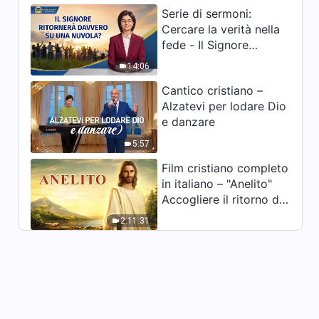
Serie di sermoni:
La parola di Dio –
Cercare la verità nella
Responsabilità di leader e
fede - Il Signore
lavoratori (6) (Parte 3)
51:47
ritornerà davvero su
14:06
una nuvola?
La parola di Dio –
Cantico cristiano –
Responsabilità di leader e
Alzatevi per lodare Dio
lavoratori (6) (Parte 4)
e danzare
37:07
5:57
La parola di Dio –
Film cristiano completo
Responsabilità di leader e
in italiano – "Anelito"
lavoratori (7) (Parte 1)
Accogliere il ritorno del
47:43
Signore Gesù
2:11:31
La parola di Dio –
Responsabilità di leader e
lavoratori (7) (Parte 2)
54:52
La parola di Dio –
Responsabilità di leader e