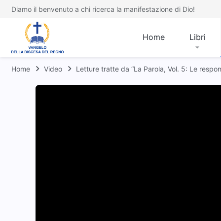
Diamo il benvenuto a chi ricerca la manifestazione di Dio!
Home
Libri
Home
Video
Letture tratte da “La Parola, Vol. 5: Le respon