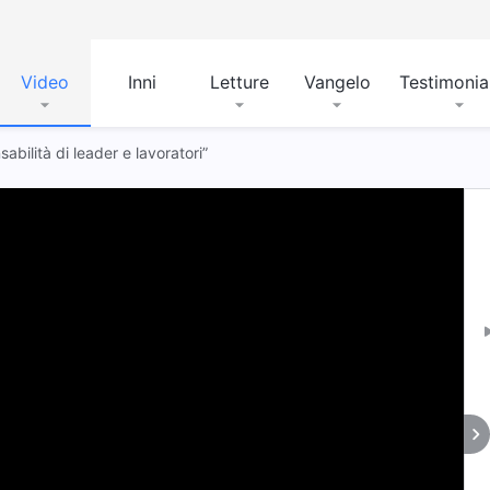
Video
Inni
Letture
Vangelo
Testimoni
sabilità di leader e lavoratori”