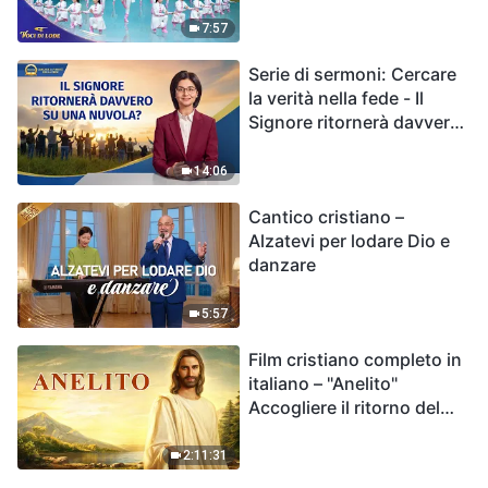
7:57
Serie di sermoni: Cercare
la verità nella fede - Il
Signore ritornerà davvero
su una nuvola?
14:06
Cantico cristiano –
Alzatevi per lodare Dio e
danzare
5:57
Film cristiano completo in
italiano – "Anelito"
Accogliere il ritorno del
Signore Gesù
2:11:31