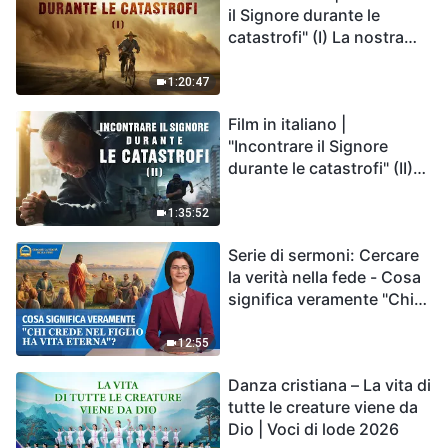
il Signore durante le
catastrofi" (I) La nostra
casa, la Terra, è sull'orlo
del precipizio, dove è
1:20:47
diretta l'umanità?
Film in italiano |
"Incontrare il Signore
durante le catastrofi" (II)
Le calamità degli ultimi
giorni arrivano. Come
1:35:52
possiamo entrare nel
Serie di sermoni: Cercare
Regno di Dio?
la verità nella fede - Cosa
significa veramente "Chi
crede nel Figlio ha vita
eterna"?
12:55
Danza cristiana – La vita di
tutte le creature viene da
Dio | Voci di lode 2026