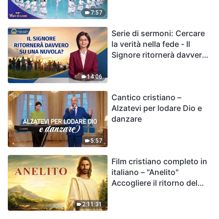
7:57
Serie di sermoni: Cercare
la verità nella fede - Il
Signore ritornerà davvero
su una nuvola?
14:06
Cantico cristiano –
Alzatevi per lodare Dio e
danzare
5:57
Film cristiano completo in
italiano – "Anelito"
Accogliere il ritorno del
Signore Gesù
2:11:31