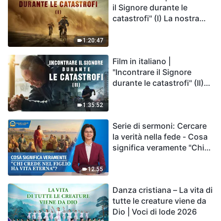
il Signore durante le
catastrofi" (I) La nostra
casa, la Terra, è sull'orlo
del precipizio, dove è
1:20:47
diretta l'umanità?
Film in italiano |
"Incontrare il Signore
durante le catastrofi" (II)
Le calamità degli ultimi
giorni arrivano. Come
1:35:52
possiamo entrare nel
Serie di sermoni: Cercare
Regno di Dio?
la verità nella fede - Cosa
significa veramente "Chi
crede nel Figlio ha vita
eterna"?
12:55
Danza cristiana – La vita di
tutte le creature viene da
Dio | Voci di lode 2026