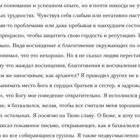
 понимании и успешном опыте, но я почти никогда не у
ных трудностях. Чувствуя себя слабым или негативно нас
ими-то проблемами или даже пребывая в наихудшем состо
 прекрасно, чтобы защитить свою гордость и репутацию. 
льно. Видя восхищение и благоговение окружающих по 
понимал, что это нехорошо. Но я не сказал людям переста
му что жаждал восхищения, благоговения и восхваления
им же заносчивым, как архангел? Я приводил других не к Б
занимать место Бога в сердцах братьев и сестер, я задрожа
, что Богу мое поведение отвратительно. Я исполнился 
е, я бахвалился, желая, чтобы все считали меня хороши
 остальных. Я посягаю на Твою славу. О Боже, я хочу по
аписал покаянное письмо, открывающее, как я бахвалился
го во все собирающиеся группы. Я также недвусмысленно 