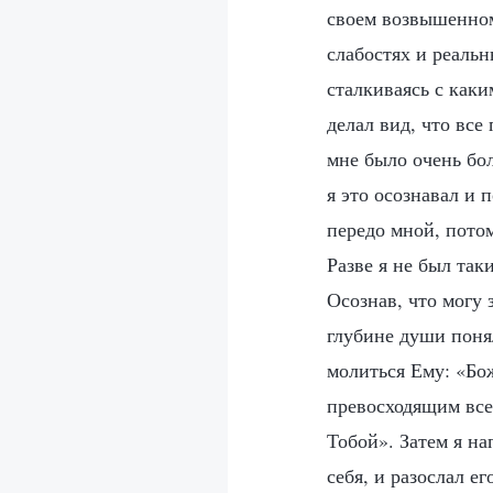
своем возвышенном
слабостях и реаль
сталкиваясь с как
делал вид, что все
мне было очень бо
я это осознавал и 
передо мной, пото
Разве я не был так
Осознав, что могу 
глубине души понял
молиться Ему: «Бож
превосходящим всех
Тобой». Затем я н
себя, и разослал е