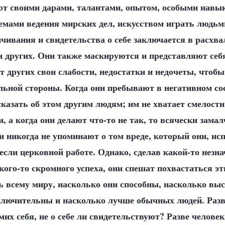
т своими дарами, талантами, опытом, особыми навы
мами ведения мирских дел, искусством играть людьми
чивания и свидетельства о себе заключается в расхв
и других. Они также маскируются и представляют себ
т других свои слабости, недостатки и недочеты, чтобы
льной стороны. Когда они пребывают в негативном со
казать об этом другим людям; им не хватает смелост
, а когда они делают что-то не так, то всячески зама
 никогда не упоминают о том вреде, который они, ис
если церковной работе. Однако, сделав какой-то нез
ого-то скромного успеха, они спешат похвастаться эт
 всему миру, насколько они способны, насколько выс
ключительны и насколько лучше обычных людей. Разве
их себя, не о себе ли свидетельствуют? Разве челове