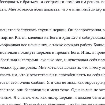
 беседовать с братьями и сестрами и помогая им решать 
ти. Мне хотелось всем доказать, что я отличный лидер 
вец стал распускать слухи в церкви. Он распространял 
партии Китая, клевеща на Бога и хуля Его в собирающих
ворачивая все наизнанку, а также осуждая работу Божье
овичков покинуть церковь и предать Бога. Итак, я пров
 братьями и сестрами, сколько мог, и чувствовал себя п
еских группировок. Мне хотелось доказать, что я могу з
казать им, что я ответственен и способен взять на себя н
вовал себя очень слабым. Я и сам не знал, как опровергн
ее того, они беспокоили и меня тоже. Однако мне не хо
льным. Я считал, что, как лидер церкви, я должен быть 
начальнику. Нельзя было допустить, чтобы кто-то увиде