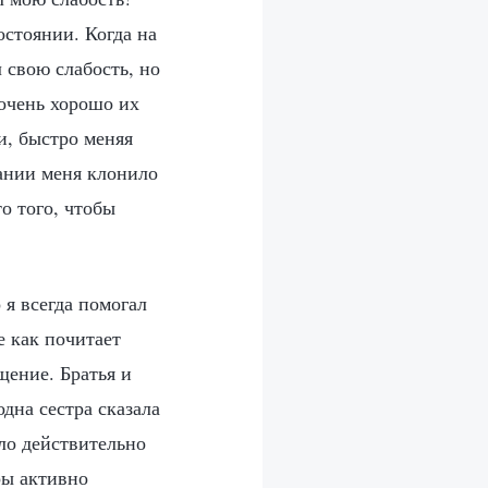
остоянии. Когда на
 свою слабость, но
 очень хорошо их
и, быстро меняя
рании меня клонило
о того, чтобы
 я всегда помогал
е как почитает
щение. Братья и
дна сестра сказала
ло действительно
ры активно