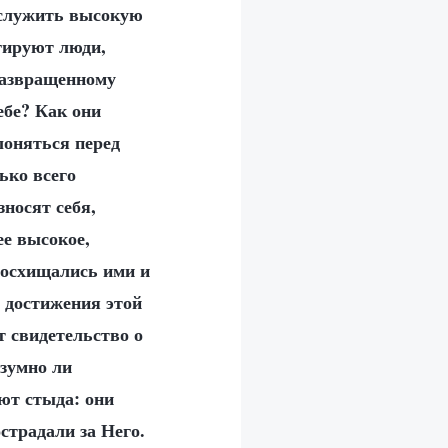
заслужить высокую
гируют люди,
 развращенному
ебе? Как они
лоняться перед
ько всего
носят себя,
ее высокое,
восхищались ими и
я достижения этой
 свидетельство о
азумно ли
ют стыда: они
страдали за Него.