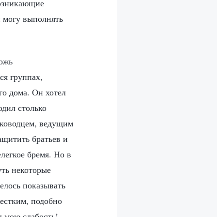
возникающие
и могу выполнять
ложь
ся группах,
го дома. Он хотел
одил столько
олководцем, ведущим
ащитить братьев и
елегкое бремя. Но в
уть некоторые
телось показывать
жестким, подобно
л мою слабость!