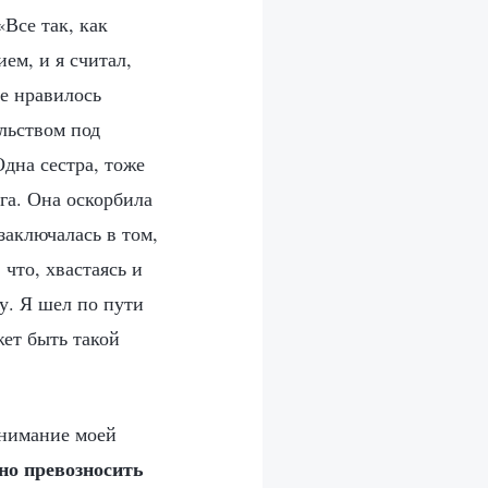
«Все так, как
ем, и я считал,
не нравилось
льством под
дна сестра, тоже
га. Она оскорбила
заключалась в том,
 что, хвастаясь и
у. Я шел по пути
жет быть такой
онимание моей
но превозносить