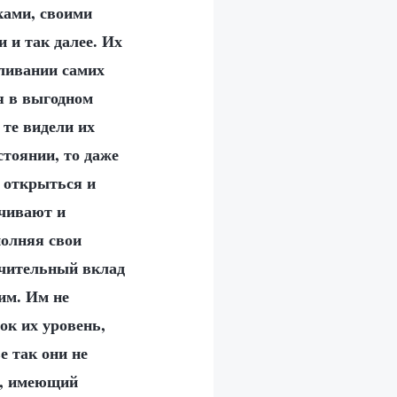
ками, своими
 и так далее. Их
аливании самих
я в выгодном
 те видели их
стоянии, то даже
и открыться и
лчивают и
полняя свои
начительный вклад
им. Им не
ок их уровень,
 так они не
к, имеющий