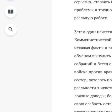
серьезно, стараясь
проблемы и труднос
реальную работу.
Затем один нечести
Коммунистической 
искажая факты и вы
обманом вынудить н
собраний и бесед с
войска против враж
сестер, хотелось по
реальности я чувст
ложные доводы; бол
свою слабость оста
президенту или вое