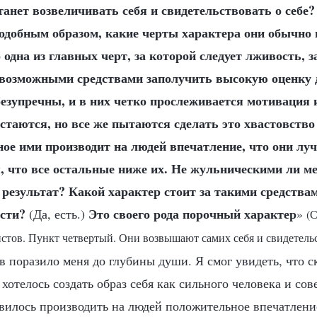
станет возвеличивать себя и свидетельствовать о себе?
одобным образом, какие черты характера они обычно
 одна из главных черт, за которой следует лживость,
 возможными средствами заполучить высокую оценку 
безупречны, и в них четко прослеживается мотивация 
стаются, но все же пытаются сделать это хвастовство
ное ими производит на людей впечатление, что они луч
, что все остальные ниже их. Не жульническими ли м
 результат? Какой характер стоит за такими средствам
сти?
Это своего рода порочный характер
(Да, есть.)
»
(С
стов. Пункт четвертый. Они возвышают самих себя и свидетельс
 поразило меня до глубины души. Я смог увидеть, что с
 хотелось создать образ себя как сильного человека и со
вилось производить на людей положительное впечатление