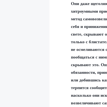
Они даже щеголяю
хитроумными прие
метод самовозвели
себя и принижени
свете, скрывают о
только с блистате
не осмеливаются с
пообщаться с ними
скрывают это. Они
обязанности, прин
или добившись как
терпится сообщить
насколько они ис
возвеличивают сам