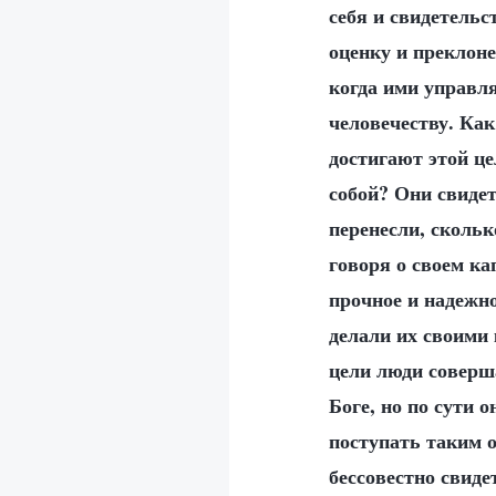
себя и свидетельс
оценку и преклон
когда ими управля
человечеству. Как
достигают этой це
собой? Они свидет
перенесли, скольк
говоря о своем ка
прочное и надежн
делали их своими 
цели люди соверш
Боге, но по сути 
поступать таким 
бессовестно свиде