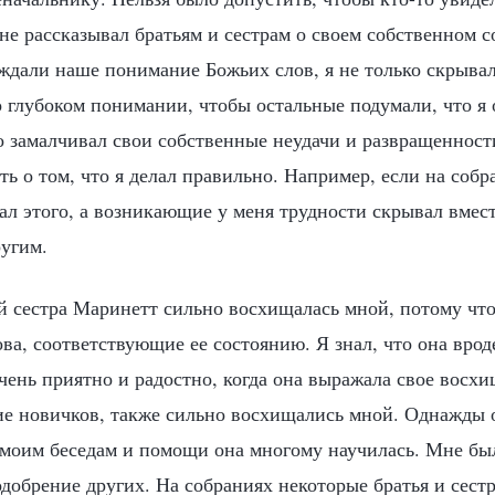
не рассказывал братьям и сестрам о своем собственном с
ждали наше понимание Божьих слов, я не только скрывал
о глубоком понимании, чтобы остальные подумали, что я
о замалчивал свои собственные неудачи и развращенност
ть о том, что я делал правильно. Например, если на соб
вал этого, а возникающие у меня трудности скрывал вмест
ругим.
й сестра Маринетт сильно восхищалась мной, потому что
ва, соответствующие ее состоянию. Я знал, что она врод
чень приятно и радостно, когда она выражала свое восхи
е новичков, также сильно восхищались мной. Однажды о
я моим беседам и помощи она многому научилась. Мне бы
одобрение других. На собраниях некоторые братья и сест