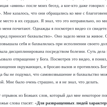
ицая «аминь» после моих бесед, а кое-кто даже говорил: 
. Мне казалось, что они обращались ко мне с благоговени
 место в их сердцах. Я знал, что это неправильно, но м
о меня почитают. Однажды я посмотрел видео со свидете
ред приносит бахвальство». Оно задело меня за живое. О
возвышала себя и бахвалилась при исполнении своего дол
была дисциплинирована посредством болезни. Суть дела 
ызвало отвращение у Бога. Посмотрев это видео, я понял,
схищения окружающих, я бросаю вызов и противлюсь Бог
да бы не подумал, что самовозвышение и бахвальство мо
й. Мне было очень страшно, и я не знал, что делать.
от отрывок из Божьих слов, который дал мне некоторое п
Для развращенных людей характер
жьи слова гласят: «