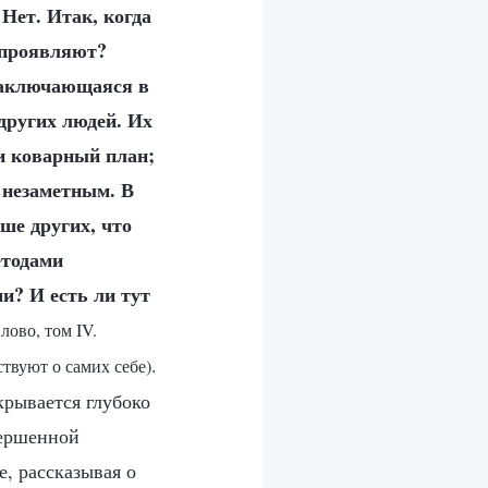
 Нет. Итак, когда
 проявляют?
 заключающаяся в
других людей. Их
и коварный план;
 незаметным. В
ше других, что
етодами
и? И есть ли тут
лово, том IV.
.
твуют о самих себе)
крывается глубоко
вершенной
, рассказывая о