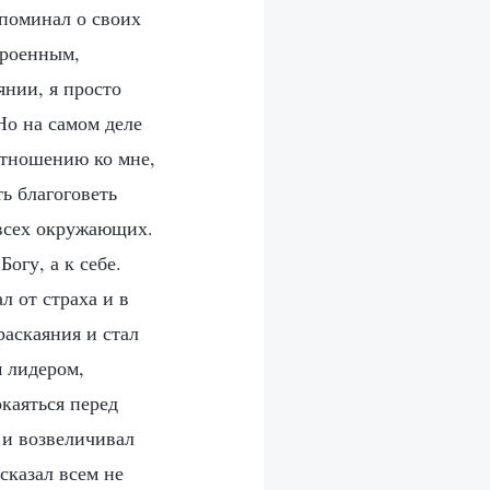
поминал о своих
троенным,
янии, я просто
Но на самом деле
отношению ко мне,
ть благоговеть
 всех окружающих.
огу, а к себе.
л от страха и в
раскаяния и стал
м лидером,
каяться перед
 и возвеличивал
сказал всем не