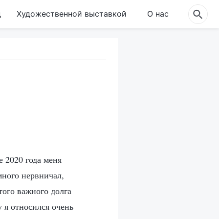
д
Художественной выставкой
О нас
е 2020 года меня
много нервничал,
того важного долга
у я относился очень