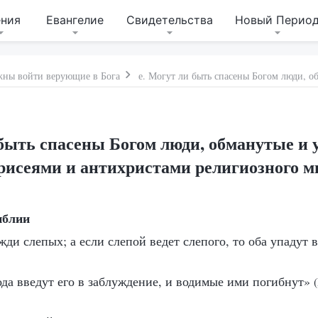
ения
Евангелие
Свидетельства
Новый Перио
жны войти верующие в Бога
 быть спасены Богом люди, обманутые и
рисеями и антихристами религиозного м
иблии
ди слепых; а если слепой ведет слепого, то оба упадут 
ода введут его в заблуждение, и водимые ими погибнут»