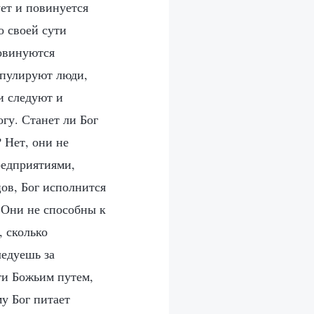
ет и повинуется
о своей сути
овинуются
ипулируют люди,
и следуют и
огу. Станет ли Бог
 Нет, они не
редприятиями,
ов, Бог исполнится
 Они не способны к
, сколько
ледуешь за
дти Божьим путем,
му Бог питает