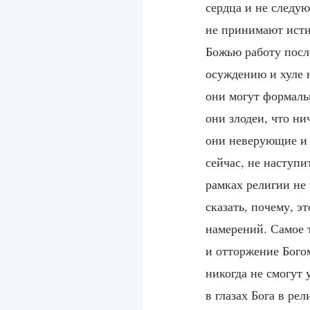
сердца и не следую
не принимают исти
Божью работу посл
осуждению и хуле 
они могут формальн
они злодеи, что ни
они неверующие и н
сейчас, не наступи
рамках религии не
сказать, почему, э
намерений. Самое т
и отторжение Богом
никогда не смогут 
в глазах Бога в ре