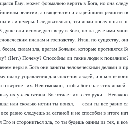
щаяся Ему, может формально верить в Бога, но она следу
ейшинам религии, а священство и старейшины религии п
аны и лицемеры. Следовательно, эти люди послушны и п
 В душе они исповедуют веру в Бога, но на деле ими ман
еловеческим планам и господству. Итак, по существу, он
 бесам, силам зла, врагам Божьим, которые противятся Б
ку? (Нет.) Почему? Способны ли такие люди к покаянию?
менем веры в Бога они заняты человеческими делами и п
му плану управления для спасения людей, и в конце конц
и отвергнет их. Невозможно, чтобы Бог спас этих людей.
ьку их увлек сатана, Бог отдает их в его руки... Неважно
шал или сколько истин ты понял, — если ты все равно с
 все равно следуешь за сатаной и не способен в итоге и
я Его и сторониться зла, то ты будешь одним из тех, к ко