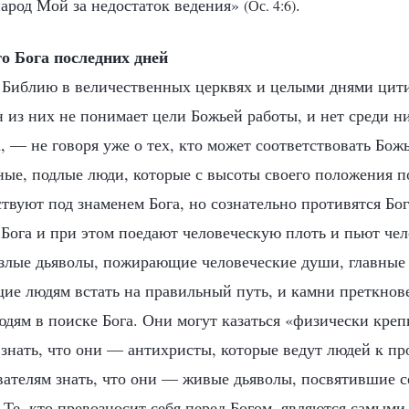
народ Мой за недостаток ведения»
.
(Ос. 4:6)
о Бога последних дней
ет Библию в величественных церквях и целыми днями цит
н из них не понимает цели Божьей работы, и нет среди ни
, — не говоря уже о тех, кто может соответствовать Бо
ые, подлые люди, которые с высоты своего положения п
твуют под знаменем Бога, но сознательно противятся Бог
Бога и при этом поедают человеческую плоть и пьют чел
злые дьяволы, пожирающие человеческие души, главные
е людям встать на правильный путь, и камни преткнов
дям в поиске Бога. Они могут казаться «физически креп
 знать, что они — антихристы, которые ведут людей к п
вателям знать, что они — живые дьяволы, посвятившие 
 Те, кто превозносит себя перед Богом, являются самым