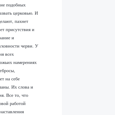
ние подобных
азвать церковью. И
делают, пахнет
нет присутствия и
вание и
ховности черви. У
ия всех
Божьих намерениях
тбросы,
ет на себе
ланы. Их слова и
. Все то, что
овой работой
 наставления