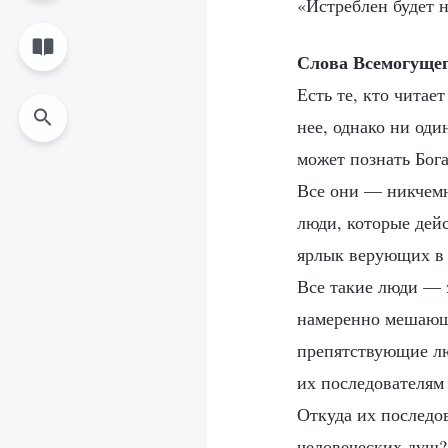
«Истреблен будет 
Слова Всемогущег
Есть те, кто чита
нее, однако ни оди
может познать Бога
Все они — никчемн
люди, которые дейс
ярлык верующих в 
Все такие люди — 
намеренно мешающи
препятствующие лю
их последователям
Откуда их последо
человеческих душ?