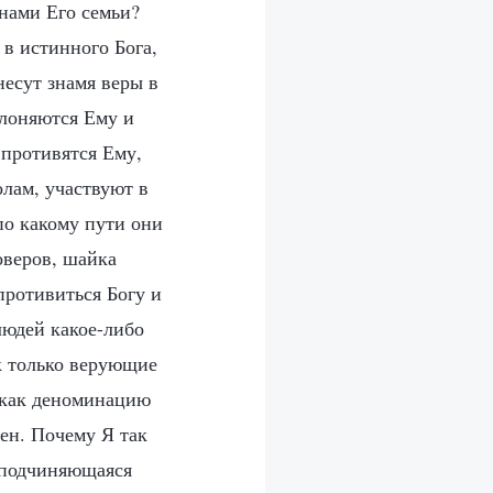
енами Его семьи?
 в истинного Бога,
несут знамя веры в
оклоняются Ему и
 противятся Ему,
олам, участвуют в
по какому пути они
оверов, шайка
противиться Богу и
людей какое-либо
к только верующие
м как деноминацию
сен. Почему Я так
е подчиняющаяся