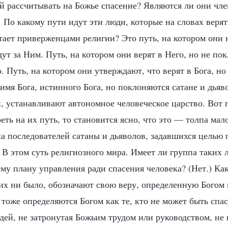
ей рассчитывать на Божье спасение? Являются ли они чл
. По какому пути идут эти люди, которые на словах верят
тает приверженцами религии? Это путь, на котором они 
идут за Ним. Путь, на котором они верят в Него, но не п
. Путь, на котором они утверждают, что верят в Бога, но
имя Бога, истинного Бога, но поклоняются сатане и дьяв
х, устанавливают автономное человеческое царство. Вот 
еть на их путь, то становится ясно, что это — толпа мал
а последователей сатаны и дьяволов, задавшихся целью 
 В этом суть религиозного мира. Имеет ли группа таких 
му плану управления ради спасения человека? (Нет.) Ка
ы их ни было, обозначают свою веру, определенную Бого
 тоже определяются Богом как те, кто не может быть спа
дей, не затронутая Божьим трудом или руководством, н