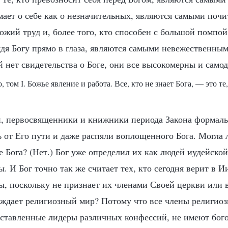
умает о себе как о незначительных, являются самыми почи
Божий труд и, более того, кто способен с большой помпо
ядя Богу прямо в глаза, являются самыми невежественным
й нет свидетельства о Боге, они все высокомерны и само
, том I. Божье явление и работа. Все, кто не знает Бога, — это те
, первосвященники и книжники периода Закона формальн
 от Его пути и даже распяли воплощенного Бога. Могла 
 Бога? (Нет.) Бог уже определил их как людей иудейской
. И Бог точно так же считает тех, кто сегодня верит в И
ы, поскольку не признает их членами Своей церкви или
уждает религиозный мир? Потому что все члены религиоз
ставленные лидеры различных конфессий, не имеют бог