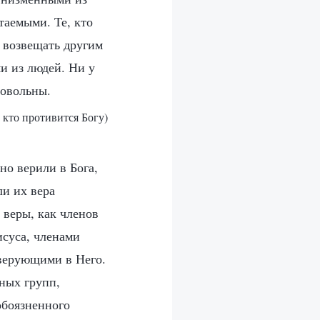
таемыми. Те, кто
й возвещать другим
и из людей. Ни у
довольны.
, кто противится Богу)
о верили в Бога,
ли их вера
 веры, как членов
исуса, членами
 верующими в Него.
ных групп,
обоязненного