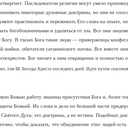
 отвергнет. Последователи религии могут умело пропове
 понимать некоторые духовные доктрины, но они не спос
умеют практиковать и переживать Его слова на опыте, н
ыть богобоязненными и удаляться от зла. Все они лицеме
 Богу. В глазах Бога такие люди — приверженцы конфес
ой шайки, обитатели сатанинского логова. Все вместе он
нтихристов. Бог питает к ним отвращение и полностью о
во, том III. Беседы Христа последних дней. Идти путем спасени
ую Божью работу лишены присутствия Бога и, более то
ащиты Божьей. Их слова и дела по большей части прид
 Святого Духа; это доктрины, а не истина. Подобных док
очно, чтобы доказать, что объединение этих людей есть 