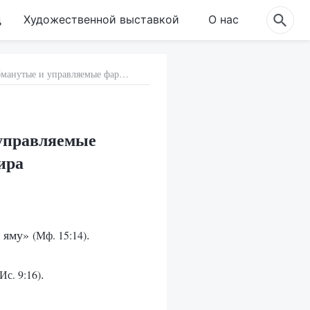
д
Художественной выставкой
О нас
е. Могут ли быть спасены Богом люди, обманутые и управляемые фарисеями и антихристами религиозного мира
 управляемые
ира
в яму»
.
(Мф. 15:14)
.
(Ис. 9:16)