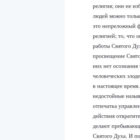
религия; они не и
людей можно тольк
это непреложный фа
религией; то, что 
работы Святого Ду
просвещение Свято
них нет осознания 
человеческих злод
в настоящее время
недостойные называ
отпечатка управлен
действия отвратит
делают пребывающи
Святого Духа. И п