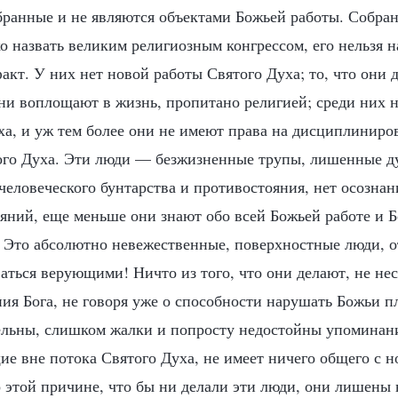
збранные и не являются объектами Божьей работы. Собра
о назвать великим религиозным конгрессом, его нельзя н
кт. У них нет новой работы Святого Духа; то, что они 
они воплощают в жизнь, пропитано религией; среди них 
ха, и уж тем более они не имеют права на дисциплиниро
го Духа. Эти люди — безжизненные трупы, лишенные ду
человеческого бунтарства и противостояния, нет осознан
еяний, еще меньше они знают обо всей Божьей работе и 
. Это абсолютно невежественные, поверхностные люди, о
ться верующими! Ничто из того, что они делают, не нес
ия Бога, не говоря уже о способности нарушать Божьи п
ельны, слишком жалки и попросту недостойны упоминания
е вне потока Святого Духа, не имеет ничего общего с н
о этой причине, что бы ни делали эти люди, они лишены