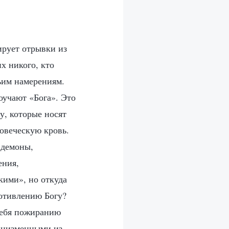
ирует отрывки из
х никого, кто
жьим намерениям.
оучают «Бога». Это
у, которые носят
овеческую кровь.
 демоны,
ения,
кими», но откуда
ротивлению Богу?
себя пожиранию
и низменными из