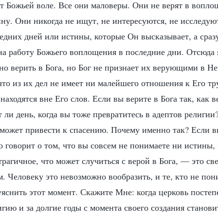
т Божьей воле. Все они маловеры. Они не верят в вопло
ну. Они никогда не ищут, не интересуются, не исследу
едних дней или истины, которые Он высказывает, а сразу
на работу Божьего воплощения в последние дни. Отсюда 
о верить в Бога, но Бог не признает их верующими в Не
что из их дел не имеет ни малейшего отношения к Его тр
аходятся вне Его слов. Если вы верите в Бога так, как в
т ли день, когда вы тоже превратитесь в адептов религии?
 может привести к спасению. Почему именно так? Если в
то говорит о том, что вы совсем не понимаете ни истины,
рагичное, что может случиться с верой в Бога, — это св
. Человеку это невозможно вообразить, и те, кто не по
уяснить этот момент. Скажите Мне: когда церковь посте
лигию и за долгие годы с момента своего создания станов