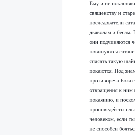
Ему и не поклоняю
священству и стар
последователи сат
дьяволам и бесам.
они подчиняются ч
повинуются сатане,
спасать такую шай
покаются. Под зна
противореча Божье
отвращения к ним 
покаянию, и поскол
проповедей ты слы
человеком, если ты
не способен боятьс