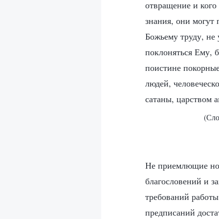
отвращение и кого
знания, они могут
Божьему труду, не 
поклоняться Ему, б
поистине покорные
людей, человеческ
сатаны, царством а
(Сло
Не приемлющие нов
благословений и з
требований работы
предписаний достат