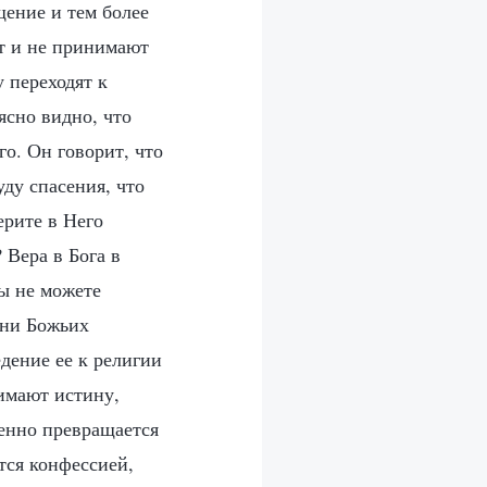
щение и тем более
ют и не принимают
 переходят к
ясно видно, что
го. Он говорит, что
уду спасения, что
ерите в Него
 Вера в Бога в
ы не можете
 ни Божьих
едение ее к религии
нимают истину,
пенно превращается
ится конфессией,