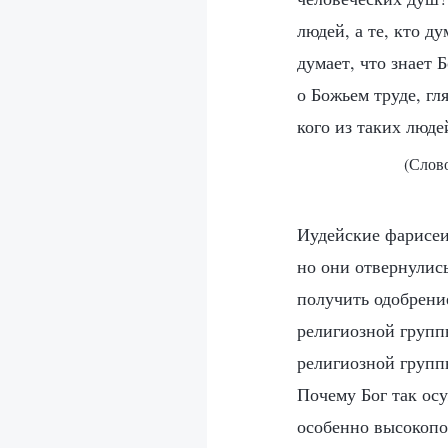
людей, а те, кто д
думает, что знает 
о Божьем труде, гл
кого из таких люде
(Слово
Иудейские фарисеи
но они отвернулись
получить одобрение
религиозной группы
религиозной групп
Почему Бог так ос
особенно высокопо