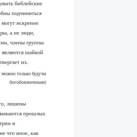
довать библейские
обны подчиниться
е могут искренне
ры, а не люди,
сии, члены группы
и являются шайкой
твергает их.
я можно только будучи
богобоязненным)
го, лишены
ерживаются прошлых
трин и
не что иное, как