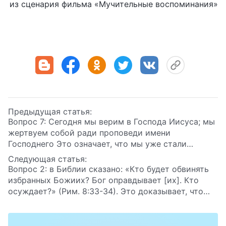
из сценария фильма «Мучительные воспоминания»
Предыдущая статья:
Вопрос 7: Сегодня мы верим в Господа Иисуса; мы
жертвуем собой ради проповеди имени
Господнего Это означает, что мы уже стали
святыми. Мы исполняем волю Отца Небесного.
Следующая статья:
Когда придет Господь, Он восхитит нас в Царствие
Вопрос 2: в Библии сказано: «Кто будет обвинять
Небесное!
избранных Божиих? Бог оправдывает [их]. Кто
осуждает?»
(Рим. 8:33-34)
. Это доказывает, что
благодаря распятию Господа Иисуса на кресте
прощены все наши грехи. Бог больше не считает
нас грешниками. Кто может обвинить нас?