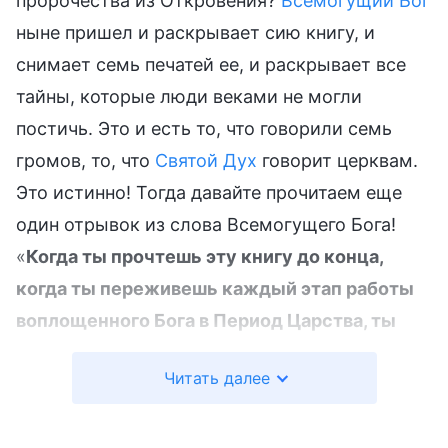
пророчества из Откровения?
Всемогущий Бог
ныне пришел и раскрывает сию книгу, и
снимает семь печатей ее, и раскрывает все
тайны, которые люди веками не могли
постичь. Это и есть то, что говорили семь
громов, то, что
Святой Дух
говорит церквам.
Это истинно! Тогда давайте прочитаем еще
один отрывок из слова Всемогущего Бога!
«
Когда ты прочтешь эту книгу до конца,
когда ты переживешь каждый этап работы
воплощенного Бога в Период Царства, ты
ощутишь, что твои многолетние желания
Читать далее
наконец-то осуществились. Ты ощутишь,
что только теперь ты воистину увидел Бога