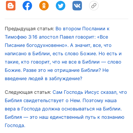
лицом к лицу; только теперь ты созерцал
Его лик, услышал Его собственные речения,
проникся мудростью Его труда и по-
настоящему ощутил, насколько Он реален и
Предыдущая статья:
Во втором Послании к
Тимофею 3:16 апостол Павел говорит: «Все
всемогущ. Ты почувствуешь, что обрел
Писание богодухновенно». А значит, все, что
много такого, чего люди в прошлые времена
написано в Библии, есть слово Божие. Но есть и
никогда не видели или не имели. В этот
такие, кто говорит, что не все в Библии — слово
момент ты ясно осознаешь, что значит
Божие. Разве это не отрицание Библии? Не
верить в Бога, и что значит соответствовать
введение людей в заблуждение?
Божьей воле. Конечно, если ты цепляешься
Следующая статья:
Сам Господь Иисус сказал, что
за взгляды прошлого и отвергаешь, либо
Библия свидетельствует о Нем. Поэтому наша
отрицаешь факт второго Божьего
вера в Господа должна основываться на Библии.
воплощения, тогда ты останешься с
Библия — это наш единственный путь к познанию
пустыми руками и ничего не обретешь, и в
Господа.