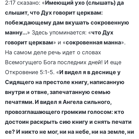
2:17 сказано: «
Имеющий ухо (слышать) да
слышит, что Дух говорит церквам:
побеждающему дам вкушать сокровенную
манну...
» Здесь упоминается: «
что Дух
говорит церквам
» и «
сокровенная манна
».
На самом деле речь идет о словах
Всемогущего Бога последних дней! И еще
Откровение 5:1-5. «
И видел я в деснице у
Сидящего на престоле книгу, написанную
внутри и отвне, запечатанную семью
печатями. И видел я Ангела сильного,
провозглашающего громким голосом: кто
достоин раскрыть сию книгу и снять печати
ее? И никто не мог, ни на небе, ни на земле, ни