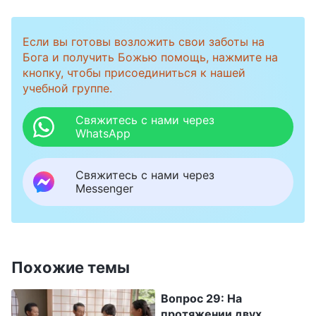
конечном итоге будешь провозглашен
виновным в противлении Богу. Те, кто
Если вы готовы возложить свои заботы на
способен быть послушным истине и
Бога и получить Божью помощь, нажмите на
подчиняется работе Божьей, будут
кнопку, чтобы присоединиться к нашей
учебной группе.
восприняты под имя второго воплощенного
Бога — Всемогущего. Они смогут принять
Свяжитесь с нами через
WhatsApp
личное Божье водительство, обретая более
многочисленные и высокие истины, а также
Свяжитесь с нами через
настоящую человеческую жизнь. Они узрят
Messenger
видение, никогда не виденное людьми
прошлого: „Я обратился, чтобы увидеть, чей
голос, говоривший со мною; и обратившись,
Похожие темы
увидел семь золотых светильников и,
посреди семи светильников, подобного
Вопрос 29: На
протяжении двух