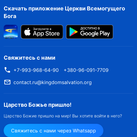
Скачать приложение Церкви Всемогущего
стать достойным творением.
Бога
из «Они презирают истину, грубо нарушают
принципы и пренебрегают обустройством Божьего
дома (VII)» в книге «Разоблачение антихристов»
Свяжитесь с нами
Сам Бог обладает истиной и является ее
источником. От Бога исходит всякая добрая
+7-993-968-64-90
+380-96-091-7709
вещь и всякая правда. Он может судить о
contact.ru@kingdomsalvation.org
правильности и неправильности всех вещей и
всех событий: об уже произошедшем,
Царство Божье пришло!
происходящем сейчас и о будущем, еще не
Царство Божие пришло на мир! Вы хотите войти в него?
известном человеку. Он единственный судья,
который может судить о правильности и
Свяжитесь с нами через Whatsapp