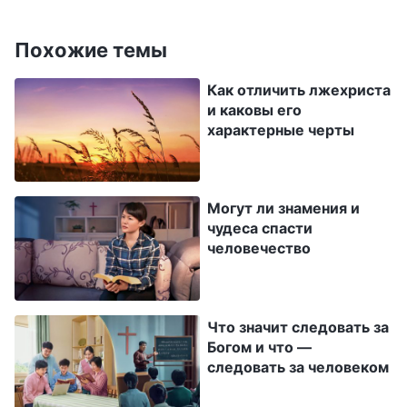
характер.
Похожие темы
(Слово, том II. О познании Бога. Божий труд,
Божий характер и Сам Бог III)
Как отличить лжехриста
и каковы его
характерные черты
Истина — это реальность всего
положительного. Она может быть жизнью
человека и направлением, в котором он
Могут ли знамения и
чудеса спасти
движется; она может побудить человека
человечество
отвергнуть своей развращенный характер,
начать бояться Бога и избегать зла, стать тем,
кто повинуется Богу, и достойным творением,
Что значит следовать за
тем, кого любит Бог и тем, кто обретает Его
Богом и что —
следовать за человеком
благодать. Учитывая ценность истины, какие
отношение и подход нужно иметь к словам