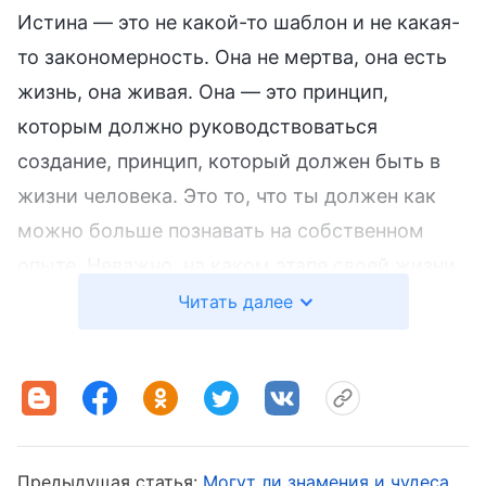
Истина — это не какой-то шаблон и не какая-
то закономерность. Она не мертва, она есть
жизнь, она живая. Она — это принцип,
которым должно руководствоваться
создание, принцип, который должен быть в
жизни человека. Это то, что ты должен как
можно больше познавать на собственном
опыте. Неважно, на каком этапе своей жизни
ты находишься, ты неотделим от слова
Читать далее
Божьего и истины. Все, что ты знаешь о
Божьем характере и о том, Кто Бог есть и
чем Он обладает, отображено в Его словах,
неразрывно связанных с истиной. Божий
характер и то, Кто Он есть и чем Он обладает,
Предыдущая статья:
Могут ли знамения и чудеса