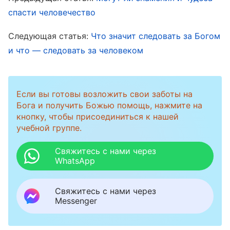
— это все уже само по себе является
спасти человечество
истиной. Истина состоит в подлинном
Следующая статья:
Что значит следовать за Богом
проявлении Божьего характера и того, Кто Он
и что — следовать за человеком
и чем Он обладает. Благодаря ей то, Кем Бог
является и чем обладает, становится
конкретным, в ней ясно излагается, Кто такой
Если вы готовы возложить свои заботы на
Бога и получить Божью помощь, нажмите на
Бог и чем Он обладает. В ней более открыто
кнопку, чтобы присоединиться к нашей
говорится тебе о том, что Богу нравится, а что
учебной группе.
нет, что Он хочет, чтобы ты делал, а чего не
Свяжитесь с нами через
позволяет тебе делать, каких людей Он
WhatsApp
презирает, а каким благоволит. За истиной,
которую Бог открывает, люди могут увидеть
Свяжитесь с нами через
Messenger
Его радость, гнев, печаль, счастье, а также
Его сущность. В этом раскрывается Божий