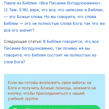
Павла из Библии: «Все Писание богодухновенно»
Божий характер и привело к их наказанию и
(2 Тим. 3:16), веря, что все, что написано в Библии,
проклятию. Все это было следствием слепой
— это Божьи слова. Но вы говорите, что слова
веры и поклонения Библии, а также
Библии — это не полностью слова Бога, так что же
отвержения Христа. Можно задать вопрос,
все это значит?
соответствовала ли Библии искупительная
Следующая статья:
В Библии говорится, что все
работа Господа Иисуса или нет? Две тысячи
Писание богодухновенно, так почему же вы
лет после того, как
Господь Иисус
завершил
говорите, что Библия состоит не полностью из
Свою искупительную работу, пришел
слов Бога?
Всемогущий Бог
, чтобы выполнить работу
суда в последние дни. Соответствует ли это
Если вы готовы возложить свои заботы на
содержанию Нового Завета? В религиозных
Бога и получить Божью помощь, нажмите на
кругах Библия всегда использовалась для
кнопку, чтобы присоединиться к нашей
того, чтобы ограничить Божью работу; это так
учебной группе.
смехотворно и абсурдно! На первый взгляд