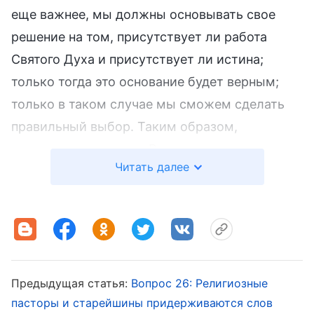
еще важнее, мы должны основывать свое
решение на том, присутствует ли работа
Святого Духа и присутствует ли истина;
только тогда это основание будет верным;
только в таком случае мы сможем сделать
правильный выбор. Таким образом,
утверждения вроде: «Все, что не входит в
Читать далее
Библию или противоречит ей, является
заблуждением и ересью», на самом деле
неуместны. В Период Благодати иудейские
первосвященники, книжники и фарисеи на
основании Библии осудили Господа Христа и
пригвоздили его ко кресту, то есть
Предыдущая статья:
Вопрос 26: Религиозные
пасторы и старейшины придерживаются слов
совершили действие, которое оскорбило