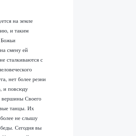
ется на земле
нию, и таким
и Божьи
на смену ей
не сталкиваются с
человеческого
га, нет более резни
, и повсюду
с вершины Своего
овые танцы. Их
 более не слышу
 беды. Сегодня вы