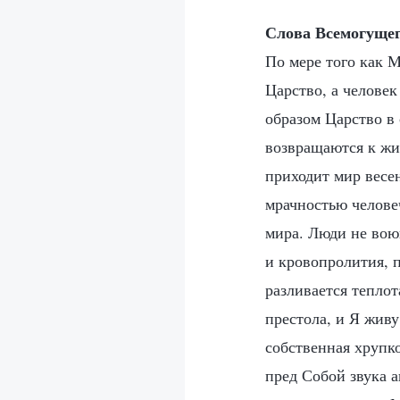
Слова Всемогущег
По мере того как 
Царство, а челове
образом Царство в
возвращаются к жи
приходит мир весен
мрачностью челове
мира. Люди не воюю
и кровопролития, 
разливается тепло
престола, и Я жив
собственная хрупко
пред Собой звука а