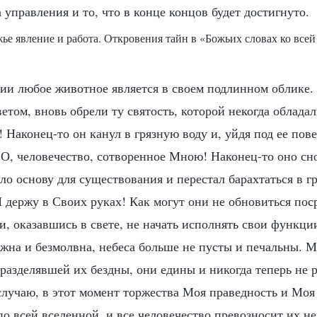
 управления и то, что в конце концов будет достигнуто.
жье явление и работа. Откровения тайн в «Божьих словах ко всей
и любое животное является в своем подлинном облике. 
том, вновь обрели ту святость, которой некогда обладал
Наконец-то он канул в грязную воду и, уйдя под ее пове
 О, человечество, сотворенное Мною! Наконец-то оно сн
ло основу для существования и перестал барахтаться в г
Я держу в Своих руках! Как могут они не обновиться по
и, оказавшись в свете, не начать исполнять свои функци
жна и безмолвна, небеса больше не пусты и печальны. 
разделявшей их бездны, они едины и никогда теперь не р
случаю, в этот момент торжества Моя праведность и Моя
о всей вселенной, и все человечество превозносит их н