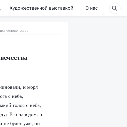
д
Художественной выставкой
О нас
ния человечества
овечества
миновали, и моря
га с неба,
мкий голос с неба,
удут Его народом, и
и не будет уже; ни