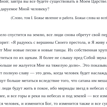
Мной; завтра вы все будете существовать в Моем Царстве
, даруемое Мной человеку?
(Слово, том I. Божье явление и работа. Божьи слова ко все
ело спустится на землю, все люди снова обретут свой п
ворит: «Я радуюсь с вершины Своего престола, и Я живу с
т Мне новые песни и новые танцы. Их собственная хруп
атиться по их щекам. Я более не слышу пред Собой звука
больше не жалуется Мне на тяжелую долю». Это показывае
т полную славу — это день, когда человек будет наслажд
дут больше метаться вследствие того, что сатана им меш
и люди будут жить в покое, ибо мириады звезд в небесах 
чее, и все горы и реки на небесах и под землей — все изм
я человек, и изменится Бог, то изменится также и все с