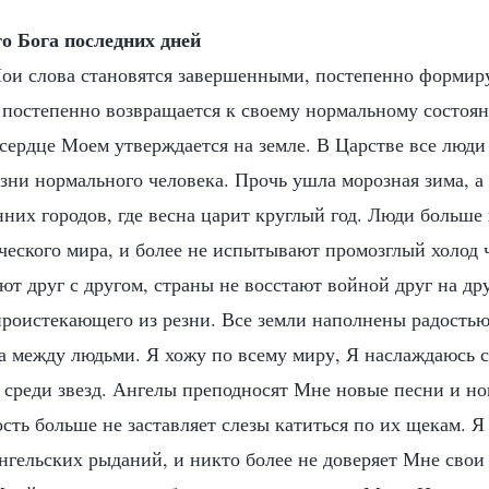
о Бога последних дней
Мои слова становятся завершенными, постепенно формиру
к постепенно возвращается к своему нормальному состоя
 сердце Моем утверждается на земле. В Царстве все люд
зни нормального человека. Прочь ушла морозная зима, а 
них городов, где весна царит круглый год. Люди больше 
ческого мира, и более не испытывают промозглый холод 
т друг с другом, страны не восстают войной друг на дру
проистекающего из резни. Все земли наполнены радостью
та между людьми. Я хожу по всему миру, Я наслаждаюсь 
у среди звезд. Ангелы преподносят Мне новые песни и н
сть больше не заставляет слезы катиться по их щекам. Я
нгельских рыданий, и никто более не доверяет Мне свои