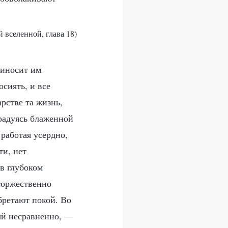
й вселенной, глава 18)
риносит им
осиять, и все
арстве та жизнь,
радуясь блаженной
работая усердно,
ти, нет
 в глубоком
 торжественно
бретают покой. Во
ый несравненно, —