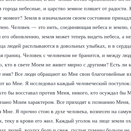
 города небесные, и царство земное пляшет от радости. 
от момент? Земля в изначальном своем состоянии принадл
лею. Человек — это нить, соединяющая небеса и землю, и
я его обновлению, земля может теперь видеть небеса, а н
ца людей расплываются в довольных улыбках, и в сердца
я границ. Человек с человеком не бранится, и между лю
то, кто в свете Моем не живет мирно с другими? Есть ли к
 имя? Все люди обращают ко Мне свои благоговейные вз
ют ко Мне. Я исследовал каждый человеческий поступок
кто бы восставал против Меня, никого, кто осуждал бы 
изано Моим характером. Все приходят к познанию Меня,
 Мне. Я прочно стою в духе человека, вознесен на саму
х, теку в крови его жил. Каждый уголок на лице земли о
цах людей, воздух бодр и свеж, густые туманы больше н