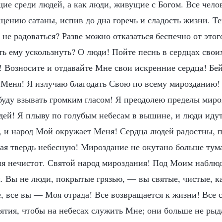
ие среди людей, а как люди, живущие с Богом. Все чело
щению сатаны, испив до дна горечь и сладость жизни. Те
не радоваться? Разве можно отказаться беспечно от этог
ь ему ускользнуть? О люди! Пойте песнь в сердцах свои
! Возносите и отдавайте Мне свои искренние сердца! Бей
я Меня! Я излучаю благодать Свою по всему мирозданию
буду взывать громким гласом! Я преодолею пределы миро
дей! Я плыву по голубым небесам в вышине, и люди идут
а, и народ Мой окружает Меня! Сердца людей радостны, 
кая твердь небесную! Мироздание не окутано больше тума
ния нечистот. Святой народ мироздания! Под Моим наблю
. Вы не люди, покрытые грязью, — вы святые, чистые, к
 все вы — Моя отрада! Все возвращается к жизни! Все с
тия, чтобы на небесах служить Мне; они больше не рыд