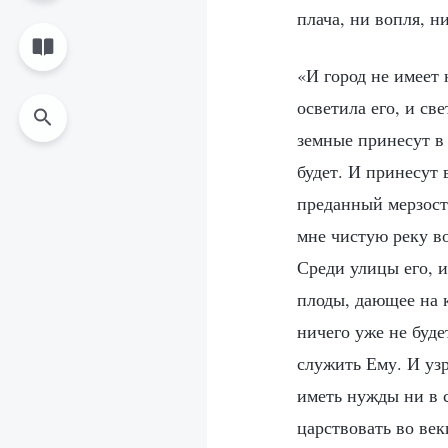
плача, ни вопля, н
«И город не имеет 
осветила его, и св
земные принесут в 
будет. И принесут 
преданный мерзости
мне чистую реку во
Среди улицы его, и
плоды, дающее на 
ничего уже не буде
служить Ему. И узр
иметь нужды ни в с
царствовать во ве