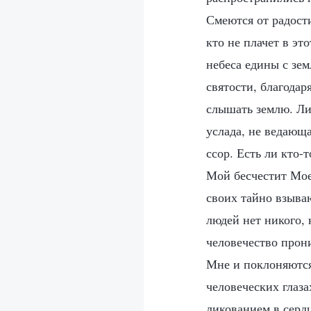
Смеются от радости
кто не плачет в эт
небеса едины с зем
святости, благодар
слышать землю. Ли
услада, не ведающа
ссор. Есть ли кто-
Мой бесчестит Мое
своих тайно взыва
людей нет никого, 
человечество прон
Мне и поклоняются
человеческих глаза
ликованием в серд