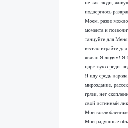
не как люди, живущ
подверглось развра
Моем, разве можно 
момента и позволит
танцуйте для Меня
весело играйте дл
являю Я людям! Я 
царствую среди лю
Я иду средь народ
мироздание, рассе
грязи, нет скопле
свой истинный лик
Мои возлюбленные,
Мои радушные объя