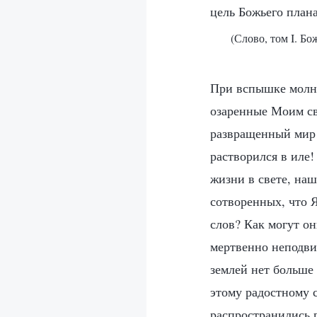
цель Божьего плана
(Слово, том I. Бо
При вспышке молни
озаренные Моим све
развращенный мир! 
растворился в иле!
жизни в свете, наш
сотворенных, что 
слов? Как могут он
мертвенно неподви
землей нет больше 
этому радостному 
распространились п