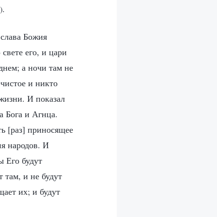
.
)
 слава Божия
свете его, и цари
днем; а ночи там не
ечистое и никто
 жизни. И показал
а Бога и Агнца.
ть [раз] приносящее
я народов. И
ы Его будут
т там, и не будут
щает их; и будут