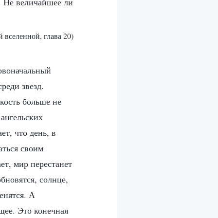
. Не величайшее ли
й вселенной, глава 20)
ервоначальный
реди звезд.
кость больше не
 ангельских
т, что день, в
аться своим
ает, мир перестанет
обновятся, солнце,
енятся. А
ущее. Это конечная