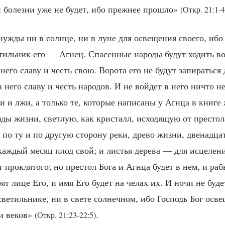
и болезни уже не будет, ибо прежнее прошло»
(Откр. 21:1-4
нужды ни в солнце, ни в луне для освещения своего, ибо
етильник его — Агнец. Спасенные народы будут ходить во 
него славу и честь свою. Ворота его не будут запираться 
в него славу и честь народов. И не войдет в него ничто н
 и лжи, а только те, которые написаны у Агнца в книге
ды жизни, светлую, как кристалл, исходящую от престол
 по ту и по другую сторону реки, древо жизни, двенадца
каждый месяц плод свой; и листья дерева — для исцелени
т проклятого; но престол Бога и Агнца будет в нем, и раб
ят лице Его, и имя Его будет на челах их. И ночи не буде
ветильнике, ни в свете солнечном, ибо Господь Бог осве
ки веков»
.
(Откр. 21:23-22:5)