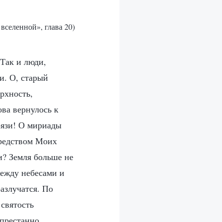
 вселенной», глава 20)
Так и люди,
и. О, старый
рхность,
ова вернулось к
рязи! О мириады
средством Моих
и? Земля больше не
Между небесами и
азлучатся. По
 святость
епрестанно.