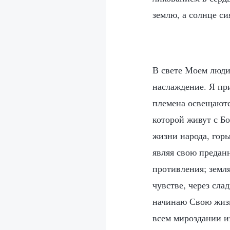
землю, а солнце си
В свете Моем люди
наслаждение. Я при
племена освещаются
которой живут с Б
жизни народа, гор
являя свою предан
противления; земля
чувстве, через сла
начинаю Свою жизн
всем мироздании и