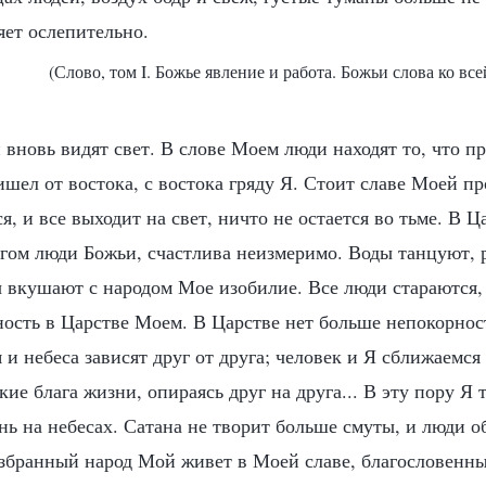
яет ослепительно.
(Слово, том I. Божье явление и работа. Божьи слова ко все
 вновь видят свет. В слове Моем люди находят то, что п
шел от востока, с востока гряду Я. Стоит славе Моей пр
, и все выходит на свет, ничто не остается во тьме. В Ц
огом люди Божьи, счастлива неизмеримо. Воды танцуют, 
ы вкушают с народом Мое изобилие. Все люди стараются, 
ность в Царстве Моем. В Царстве нет больше непокорнос
 и небеса зависят друг от друга; человек и Я сближаемся
дкие блага жизни, опираясь друг на друга... В эту пору Я
ь на небесах. Сатана не творит больше смуты, и люди о
збранный народ Мой живет в Моей славе, благословенн