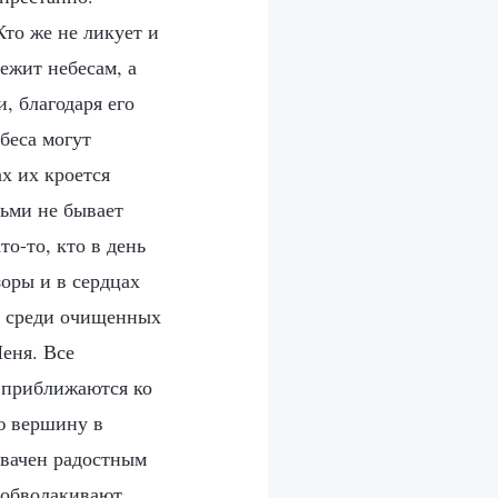
Кто же не ликует и
ежит небесам, а
, благодаря его
ебеса могут
х их кроется
дьми не бывает
то-то, кто в день
оры и в сердцах
: среди очищенных
Меня. Все
 приближаются ко
ю вершину в
хвачен радостным
е обволакивают