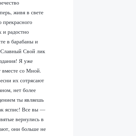
вечество
перь, живя в свете
о прекрасного
х и радостно
те в барабаны и
! Славный Свой лик
здания! Я уже
 вместе со Мной.
песни их сотрясают
ном, нет более
дением ты являешь
ак яспис! Все вы —
вятые вернулись в
ают, они больше не