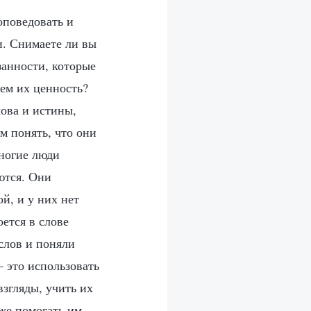
оповедовать и
и. Снимаете ли вы
занности, которые
чем их ценность?
лова и истины,
м понять, что они
ногие люди
ются. Они
й, и у них нет
ется в слове
 слов и поняли
 это использовать
згляды, учить их
кже помогать им