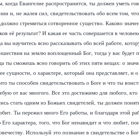
, когда Евангелие распространится, ты должен уметь гов
ии и, не жалея сил, свидетельствовать обо всем том, что
 должно стремиться сотворенное существо. Каково значе
ов её результат? И какая ее часть совершается в человек
а вы научитесь ясно рассказывать обо всей работе, кото
ишествия на землю воплощенный Бог, тогда у вас будет 
да ты сможешь ясно говорить об этих пяти вещах: о знач
 ее сущности, о характере, который она представляет, и 
 что ты способен свидетельствовать о Боге и что ты воис
ебую от вас многого. Все это достижимо для любого, кто
сь стать одним из Божьих свидетелей, ты должен понять
юбит. Ты пережил много Его работы, и благодаря этой р
Его характера, того, что Бог ненавидит и что любит, по
овечеству. Используй это познание в свидетельстве о Бо