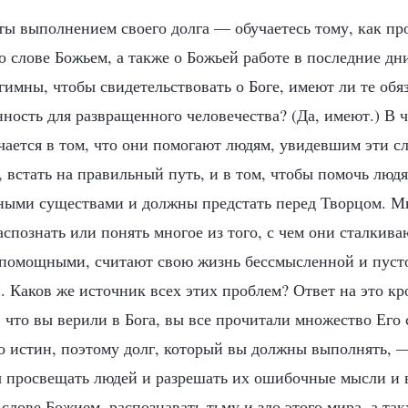
яты выполнением своего долга — обучаетесь тому, как пр
о слове Божьем, а также о Божьей работе в последние дн
имны, чтобы свидетельствовать о Боге, имеют ли те обя
ность для развращенного человечества? (Да, имеют.) В 
чается в том, что они помогают людям, увидевшим эти с
встать на правильный путь, и в том, чтобы помочь людя
ными существами и должны предстать перед Творцом. М
спознать или понять многое из того, с чем они сталкива
спомощными, считают свою жизнь бессмысленной и пусто
 Каков же источник всех этих проблем? Ответ на это кро
, что вы верили в Бога, вы все прочитали множество Его
о истин, поэтому долг, который вы должны выполнять, —
ы просвещать людей и разрешать их ошибочные мысли и в
слове Божием, распознавать тьму и зло этого мира, а та