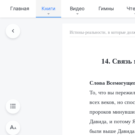
Главная
Книги
Видео
Гимны
Чт
Истины-реальности, в которые дол
14. Связь
Слова Всемогущег
То, что вы пережил
всех веков, но спо
пророков минувших
Давида, и потому 
были выше Давида.