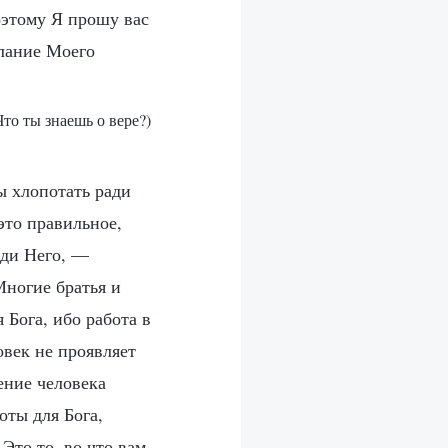
оэтому Я прошу вас
елание Моего
Что ты знаешь о вере?)
бы хлопотать ради
это правильное,
ади Него, —
Многие братья и
 Бога, ибо работа в
овек не проявляет
ение человека
оты для Бога,
Это то, во что вам