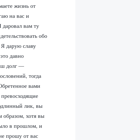
маете жизнь от
гаю на вас и
 даровал вам ту
детельствовать обо
 Я дарую славу
 это давно
аш долг —
ословений, тогда
 Обретенное вами
, превосходящие
одлинный лик, вы
 образом, хотя вы
было в прошлом, и
не прошу от вас