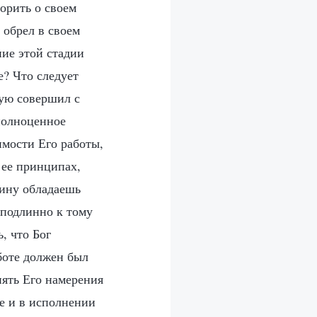
орить о своем
 обрел в своем
ние этой стадии
е? Что следует
рую совершил с
полноценное
имости Его работы,
о ее принципах,
тину обладаешь
 подлинно к тому
, что Бог
аботе должен был
нять Его намерения
ге и в исполнении