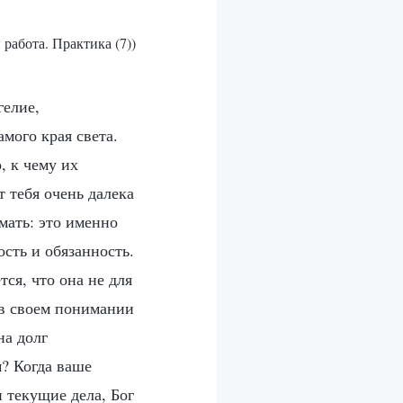
 работа. Практика (7))
гелие,
амого края света.
, к чему их
т тебя очень далека
мать: это именно
ость и обязанность.
тся, что она не для
я в своем понимании
на долг
? Когда ваше
и текущие дела, Бог