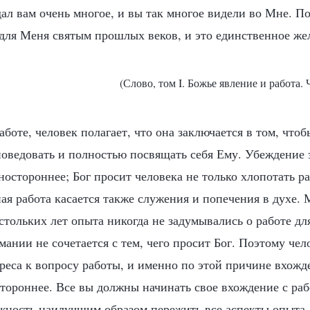
дал вам очень многое, и вы так многое видели во Мне. П
 для Меня святым прошлых веков, и это единственное ж
(Слово, том I. Божье явление и работа. 
работе, человек полагает, что она заключается в том, что
поведовать и полностью посвящать себя Ему. Убеждение 
ностороннее; Бог просит человека не только хлопотать р
ая работа касается также служения и попечения в духе. 
стольких лет опыта никогда не задумывались о работе для
ании не сочетается с тем, чего просит Бог. Поэтому чел
реса к вопросу работы, и именно по этой причине вхожд
тороннее. Все вы должны начинать свое вхождение с раб
жность наилучшим образом пережить все аспекты опыта. 