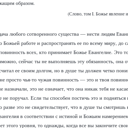
ежащим образом.
(Слово, том I. Божье явление и
дача любого сотворенного существа — нести людям Еван
о Божьей работе и распространять ее по всему миру, до с
повинность всех, кто принимает Божье Евангелие. Это то
зможно, сейчас ты не выполняешь эту обязанность, она о
считал ее своим долгом, но в душе ты должен четко пони
 не просто чья-то чужая повинность — это и твоя повинн
е назначали, это не означает, что она никак тебя не касае
ее не поручал. Если ты способен постичь это и поднятьс
то разве это не свидетельствует, что в душе ты смотришь 
вангелия в соответствии с истиной и Божьим намерением
т этого уровня, то однажды, когда все вы закончите сво