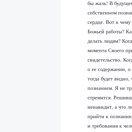
бы жаль! В будущем
собственном познан
сердце. Вот к чему
Божьей работы? Как
делать людям? Когд
момента Своего пр
свидетельство. Ког
о ее содержании, о
тогда будет видно,
познанием. Я не тр
стремится. Решивши
ненавидит, а что л
прийти к познанию 
и требования к чел