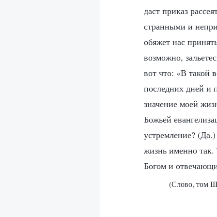
даст приказ рассея
странными и неприя
обяжет нас принять
возможно, зальетес
вот что: «В такой 
последних дней и 
значение моей жиз
Божьей евангелизац
устремление? (Да.)
жизнь именно так.
Богом и отвечающи
(Слово, том I