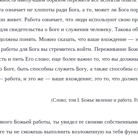
а означает не хлопоты ради Бога, а то, может ли Бога по
 он живет. Работа означает, что люди используют свою п
для свидетельства о Боге и служения человеку. Такова о
 должны понять. Можно сказать, что ваше вхождение — э
е работы для Бога вы стремитесь войти. Переживание Бо
сть и пить Его слово; еще более важно то, что вы должн
о Боге, быть способны служить Богу, а также способны с
— работа, и это же — ваше вхождение; это то, что долже
(Слово, том I. Божье явление и работа. Р
много Божьей работы, ты увидел ее своими собственными
тоге ты не сможешь выполнить возложенную на тебя фун