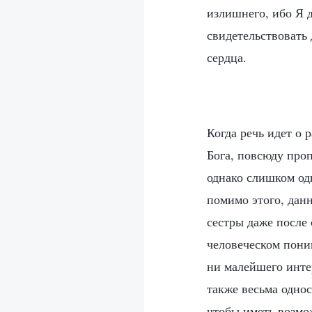
излишнего, ибо Я 
свидетельствовать
сердца.
Когда речь идет о 
Бога, повсюду про
однако слишком од
помимо этого, данн
сестры даже после 
человеческом поним
ни малейшего инте
также весьма однос
чтобы иметь возмо