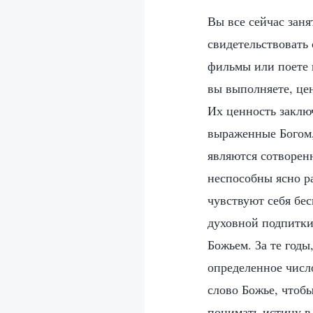
Вы все сейчас зан
свидетельствовать 
фильмы или поете г
вы выполняете, цен
Их ценность заклю
выраженные Богом, 
являются сотворен
неспособны ясно ра
чувствуют себя бе
духовной подпитки.
Божьем. За те годы
определенное числ
слово Божье, чтоб
понимать истину в 