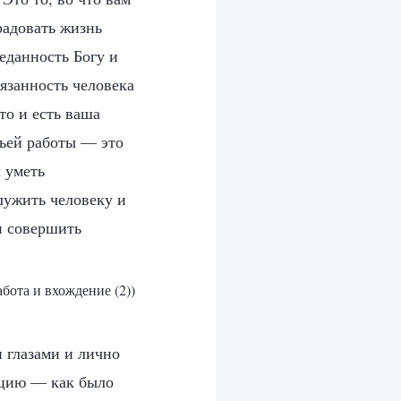
радовать жизнь
реданность Богу и
бязанность человека
то и есть ваша
жьей работы — это
ы уметь
лужить человеку и
н совершить
абота и вхождение (2))
 глазами и лично
кцию — как было