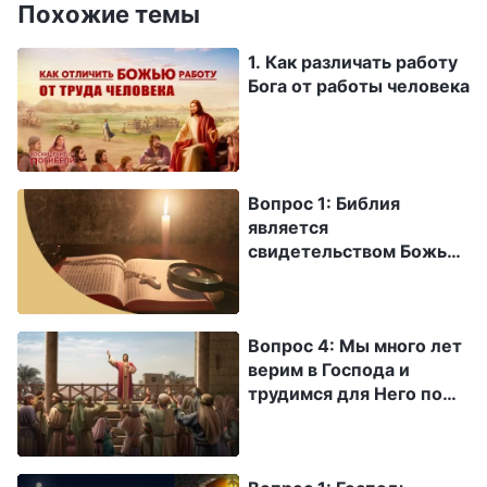
Похожие темы
1. Как различать работу
Бога от работы человека
Вопрос 1: Библия
является
свидетельством Божьей
работы, и ее польза для
человечества
неоценима. Читая
Вопрос 4: Мы много лет
Библию, мы поняли, что
верим в Господа и
Бог — это Творец всего,
трудимся для Него по
мы узрели чудеса и
примеру Павла. Мы
всемогущество Бога и
верны имени и пути
его дела. Если Библия —
Господа, нам
запись Божьего слова и